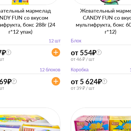
ательный мармелад
Жевательный марм
NDY FUN со вкусом
CANDY FUN со вку
ифрукта, бокс 288г (24
мультифрукта, бокс 60
г*12 упак)
г*12)
12 шт
Блок
7
₽
от 554
₽
?
?
 шт
от 46 ₽ / шт
12 блоков
Коробка
869
₽
от 5 624
₽
?
?
 шт
от 39 ₽ / шт