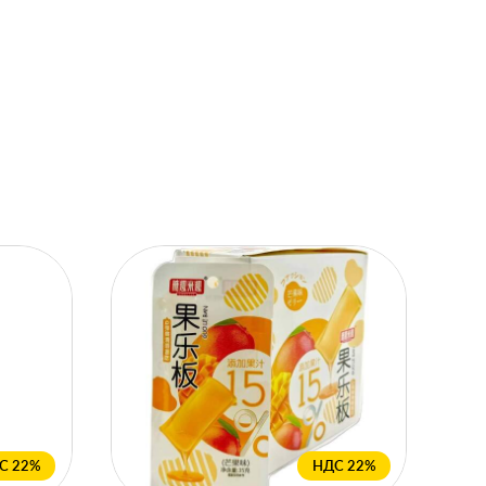
С 22%
НДС 22%