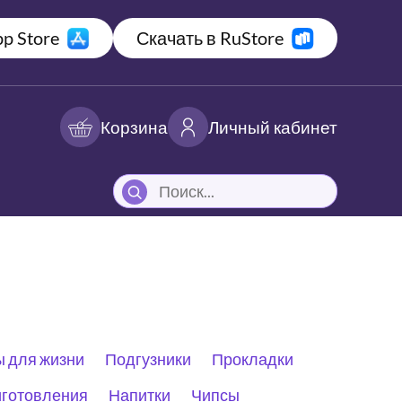
p Store
Скачать в RuStore
Корзина
Личный кабинет
 для жизни
Подгузники
Прокладки
иготовления
Напитки
Чипсы