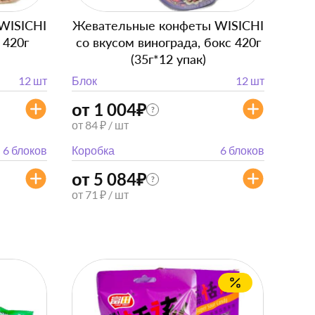
WISICHI
Жевательные конфеты WISICHI
 420г
со вкусом винограда, бокс 420г
(35г*12 упак)
12 шт
Блок
12 шт
от 1 004
₽
?
от 84 ₽ / шт
6 блоков
Коробка
6 блоков
от 5 084
₽
?
от 71 ₽ / шт