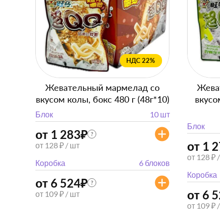
НДС 22%
Жевательный мармелад со
Жева
вкусом колы, бокс 480 г (48г*10)
вкусо
Блок
10 шт
Блок
от 1 283
₽
?
от 1 
от 128 ₽ / шт
от 128 ₽ 
Коробка
6 блоков
Коробка
от 6 524
₽
?
от 6 
от 109 ₽ / шт
от 109 ₽ 