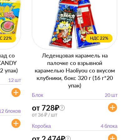
С 22%
НДС 22%
ад со
Леденцовая карамель на
 CANDY
палочке со взрывной
12 упак)
карамелью Haoliyou со вкусом
клубники, бокс 320 г (16 г*20
12 шт
упак)
Блок
20 шт
от 728
₽
?
12 блоков
от 36 ₽ / шт
Коробка
4 блока
от 2 474
₽
?