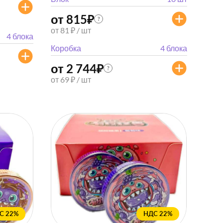
от 815
₽
?
от 81 ₽ / шт
4 блока
Коробка
4 блока
от 2 744
₽
?
от 69 ₽ / шт
С 22%
НДС 22%