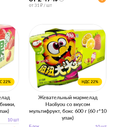
от 31 ₽ / шт
С 22%
НДС 22%
елад
Жевательный мармелад
убники,
Haoliyou со вкусом
пак)
мультифрукт, бокс 600 г (60 г*10
упак)
10 шт
Блок
10 шт