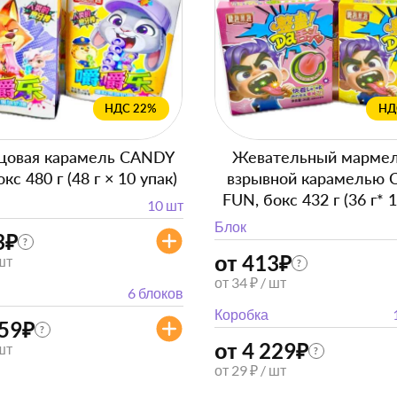
НДС 22%
НД
цовая карамель CANDY
Жевательный мармел
кс 480 г (48 г × 10 упак)
взрывной карамелью
FUN, бокс 432 г (36 г* 
10 шт
Блок
3
₽
?
от 413
₽
 шт
?
от 34 ₽ / шт
6 блоков
Коробка
959
₽
?
от 4 229
₽
 шт
?
от 29 ₽ / шт