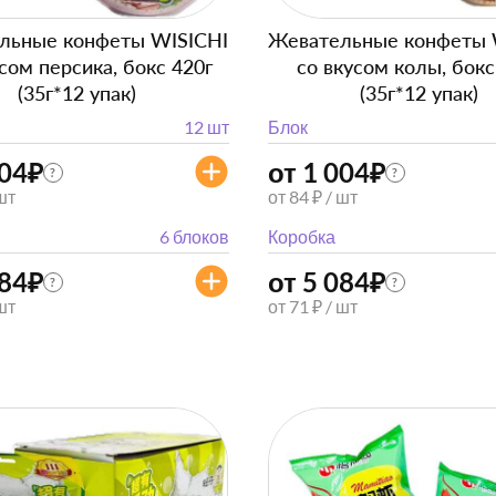
льные конфеты WISICHI
Жевательные конфеты 
сом персика, бокс 420г
со вкусом колы, бокс
(35г*12 упак)
(35г*12 упак)
12 шт
Блок
004
₽
от 1 004
₽
?
?
 шт
от 84 ₽ / шт
6 блоков
Коробка
084
₽
от 5 084
₽
?
?
 шт
от 71 ₽ / шт