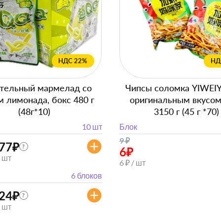
НДС 22%
НД
тельный мармелад со
Чипсы соломка YIWEI
м лимонада, бокс 480 г
оригинальным вкусом
(48г*10)
3150 г (45 г *70)
10 шт
Блок
9
₽
277
₽
?
6
₽
/ шт
6 ₽ / шт
6 блоков
524
₽
?
/ шт