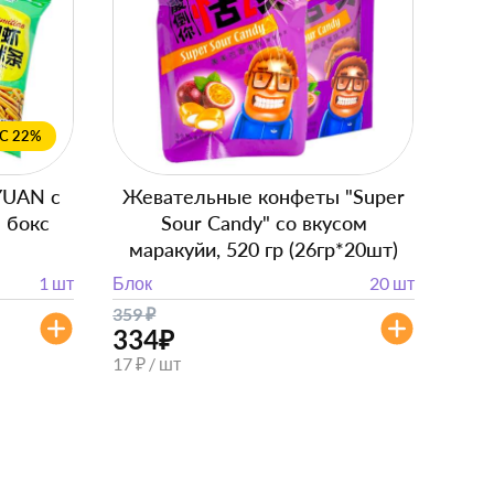
С 22%
YUAN с
Жевательные конфеты "Super
 бокс
Sour Candy" со вкусом
маракуйи, 520 гр (26гр*20шт)
1 шт
Блок
20 шт
359
₽
334
₽
17 ₽ / шт