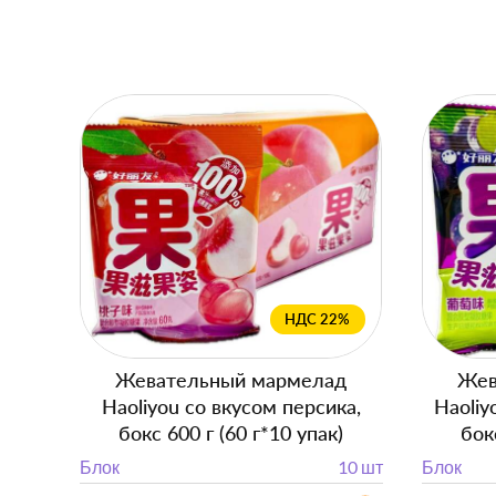
НДС 22%
Жевательный мармелад
Жев
Haoliyou со вкусом персика,
Haoliy
бокс 600 г (60 г*10 упак)
бок
Блок
10 шт
Блок