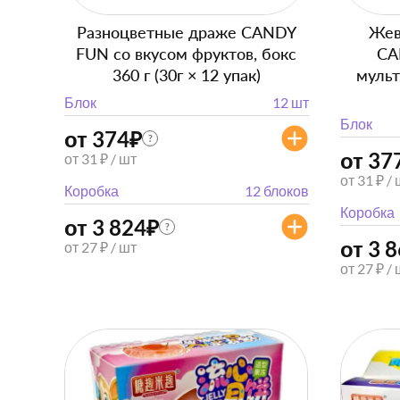
Разноцветные драже CANDY
Жев
FUN со вкусом фруктов, бокс
CA
360 г (30г × 12 упак)
мульт
Блок
12 шт
Блок
от 374
₽
?
от 37
от 31 ₽ / шт
от 31 ₽ /
Коробка
12 блоков
Коробка
от 3 824
₽
?
от 3 
от 27 ₽ / шт
от 27 ₽ /