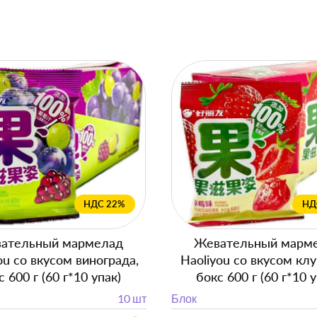
НДС 22%
НД
ательный мармелад
Жевательный марм
ou со вкусом винограда,
Haoliyou со вкусом кл
с 600 г (60 г*10 упак)
бокс 600 г (60 г*10 у
10 шт
Блок