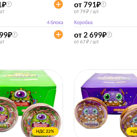
1
₽
от 791
₽
?
?
 шт
от 79 ₽ / шт
4 блока
Коробка
699
₽
от 2 699
₽
?
?
 шт
от 67 ₽ / шт
НДС 22%
НД