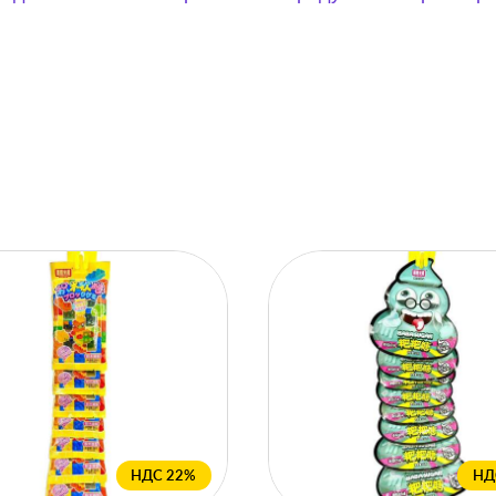
НДС 22%
НД