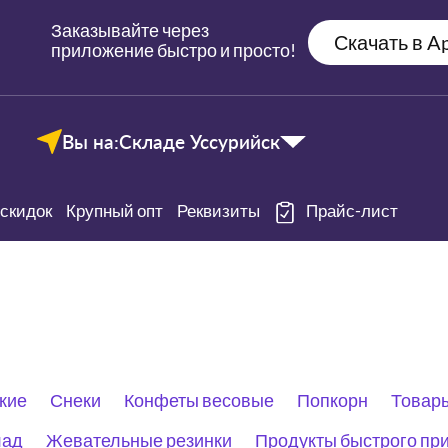
Заказывайте через
Скачать в Ap
приложение быстро и просто!
Вы на:
Складе Уссурийск
скидок
Крупный опт
Реквизиты
Прайс-лист
кие
Снеки
Конфеты весовые
Попкорн
Товары
лад
Жевательные резинки
Продукты быстрого пр