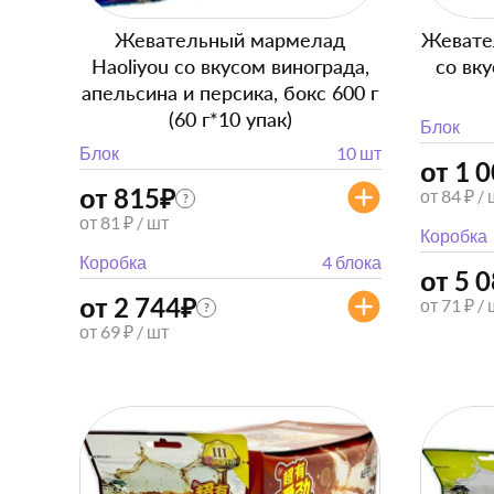
Жевательный мармелад
Жевате
Haoliyou со вкусом винограда,
со вку
апельсина и персика, бокс 600 г
(60 г*10 упак)
Блок
Блок
10 шт
от 1 
от 815
₽
от 84 ₽ /
?
от 81 ₽ / шт
Коробка
Коробка
4 блока
от 5 
от 2 744
₽
от 71 ₽ /
?
от 69 ₽ / шт