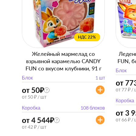
НДС 22%
Желейный мармелад со
Леден
взрывной карамелью CANDY
FUN, бо
FUN со вкусом клубники, 91 г
Блок
Блок
1 шт
от 77
от 50
₽
от 77 ₽ /
?
от 50 ₽ / шт
Коробка
Коробка
108 блоков
от 3 
от 4 544
₽
от 66 ₽ /
?
от 42 ₽ / шт