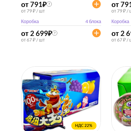
от 791
₽
от 79
?
от 79 ₽ / шт
от 79 ₽ /
Коробка
4 блока
Коробка
от 2 699
₽
от 2 
?
от 67 ₽ / шт
от 67 ₽ /
НДС 22%