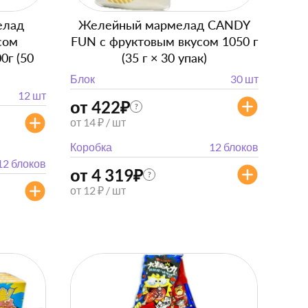
елад
Желейный мармелад CANDY
сом
FUN с фруктовым вкусом 1050 г
0г (50
(35 г × 30 упак)
Блок
30 шт
12 шт
от 422
₽
?
от 14 ₽ / шт
Коробка
12 блоков
12 блоков
от 4 319
₽
?
от 12 ₽ / шт