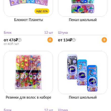
НДС 22%
Блокнот Планеты
Пенал школьный
Блок
12 шт
Штука
от 476
₽
от 134
₽
?
?
от 40 ₽ / шт
Резинки для волос в наборе
Пенал школьный
Блок
12 шт
Штука