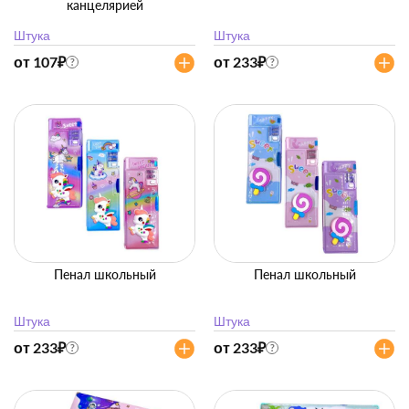
канцелярией
Штука
Штука
от 107
₽
от 233
₽
?
?
Пенал школьный
Пенал школьный
Штука
Штука
от 233
₽
от 233
₽
?
?