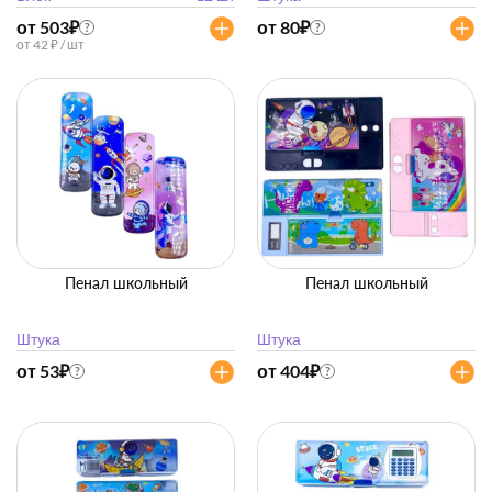
от 503
₽
от 80
₽
?
?
от 42 ₽ / шт
Пенал школьный
Пенал школьный
Штука
Штука
от 53
₽
от 404
₽
?
?