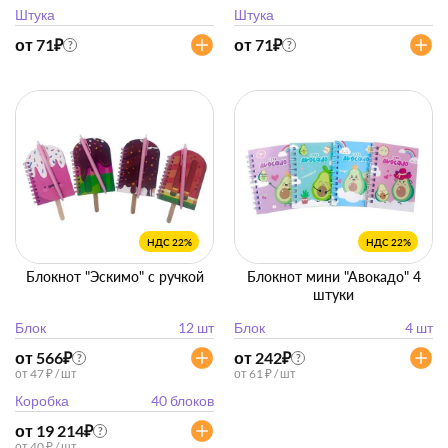
Штука
Штука
от 71
₽
от 71
₽
?
?
НДС 22%
НДС 22%
Блокнот "Эскимо" с ручкой
Блокнот мини "Авокадо" 4
штуки
Блок
12 шт
Блок
4 шт
от 566
₽
от 242
₽
?
?
от 47 ₽ / шт
от 61 ₽ / шт
Коробка
40 блоков
от 19 214
₽
?
от 40 ₽ / шт