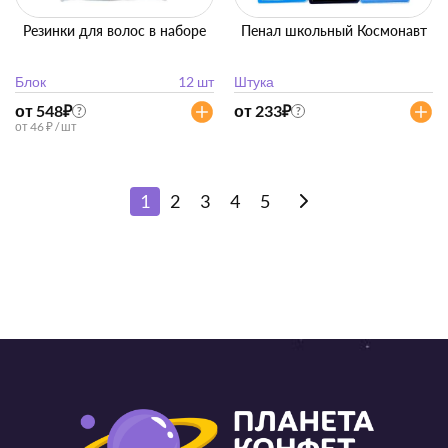
Резинки для волос в наборе
Пенал школьный Космонавт
Блок
12 шт
Штука
от 548
₽
от 233
₽
?
?
от 46 ₽ / шт
1
2
3
4
5