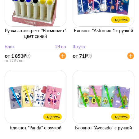
НДС 22%
Ручка антистресс "Космонавт"
Блокнот "Astronaut" с ручкой
цвет синий
Блок
24 шт
Штука
от 1 853
₽
от 71
₽
?
?
от 77 ₽ / шт
НДС 22%
НДС 22%
Блокнот "Panda" с ручкой
Блокнот "Avocado" с ручкой