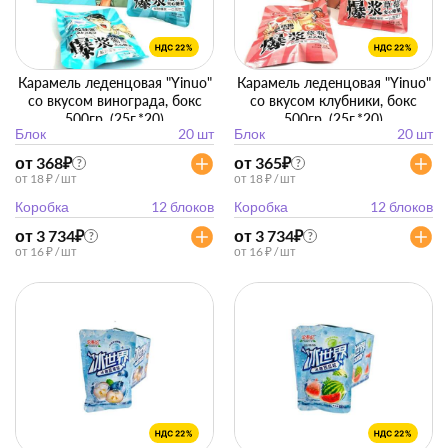
Карамель леденцовая "Yinuo"
Карамель леденцовая "Yinuo"
со вкусом винограда, бокс
со вкусом клубники, бокс
500гр. (25г.*20)
500гр. (25г.*20)
Блок
20 шт
Блок
20 шт
от 368
₽
от 365
₽
?
?
от 18 ₽ / шт
от 18 ₽ / шт
Коробка
12 блоков
Коробка
12 блоков
от 3 734
₽
от 3 734
₽
?
?
от 16 ₽ / шт
от 16 ₽ / шт