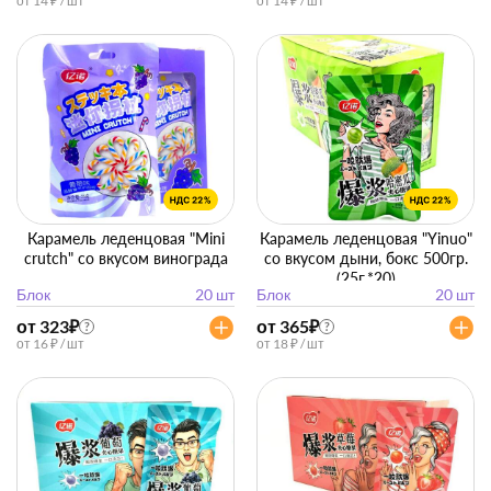
от 14 ₽ / шт
от 14 ₽ / шт
Карамель леденцовая "Mini
Карамель леденцовая "Yinuo"
crutch" со вкусом винограда
со вкусом дыни, бокс 500гр.
(25г.*20)
Блок
20 шт
Блок
20 шт
от 323
₽
от 365
₽
?
?
от 16 ₽ / шт
от 18 ₽ / шт