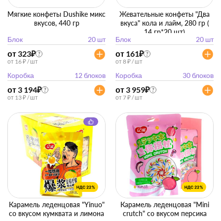
Мягкие конфеты Dushike микс
Жевательные конфеты "Два
вкусов, 440 гр
вкуса" кола и лайм, 280 гр (
14 гр*20 шт)
Блок
20 шт
Блок
20 шт
от 323
₽
от 161
₽
?
?
от 16 ₽ / шт
от 8 ₽ / шт
Коробка
12 блоков
Коробка
30 блоков
от 3 194
₽
от 3 959
₽
?
?
от 13 ₽ / шт
от 7 ₽ / шт
Карамель леденцовая "Yinuo"
Карамель леденцовая "Mini
со вкусом кумквата и лимона
crutch" со вкусом персика