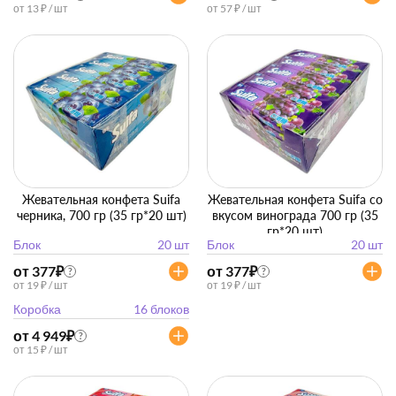
от 13 ₽ / шт
от 57 ₽ / шт
Жевательная конфета Suifa
Жевательная конфета Suifa со
черника, 700 гр (35 гр*20 шт)
вкусом винограда 700 гр (35
гр*20 шт)
Блок
20 шт
Блок
20 шт
от 377
₽
от 377
₽
?
?
от 19 ₽ / шт
от 19 ₽ / шт
Коробка
16 блоков
от 4 949
₽
?
от 15 ₽ / шт