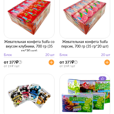
Жевательная конфета Suifa со
Жевательная конфета Suifa
вкусом клубники, 700 гр (35
персик, 700 гр (35 гр*20 шт)
гр*20 шт)
Блок
20 шт
Блок
20 шт
от 377
₽
от 377
₽
?
?
от 19 ₽ / шт
от 19 ₽ / шт