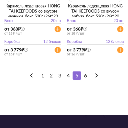
Карамель леденцовая HONG
Карамель леденцовая HONG
TAI KEEFOODS со вкусом
TAI KEEFOODS со вкусом
черники, бокс 520г (26г*20
арбуза, бокс 520г (26г*20
Блок
20 шт
Блок
20 шт
упак)
упак)
от 368
₽
от 368
₽
?
?
от 18 ₽ / шт
от 18 ₽ / шт
Коробка
12 блоков
Коробка
12 блоков
от 3 779
₽
от 3 779
₽
?
?
от 16 ₽ / шт
от 16 ₽ / шт
1
2
3
4
5
6