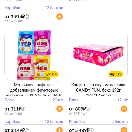
Коробка
12 блоков
от 3 914
₽
?
от 16 ₽ / шт
Молочная конфета с
Конфеты со вкусом персика
добавлением фруктовых
CANDY FUN, бокс 192г
кусочков LUXIING, бокс 440г
(16г*12 упак)
Блок
20 шт
Блок
12 шт
(22г*20) манго, клубника,
маракуйя, персик
от 311
₽
от 809
₽
?
?
от 16 ₽ / шт
от 67 ₽ / шт
Коробка
12 блоков
Коробка
8 блоков
от 3 149
₽
от 5 489
₽
?
?