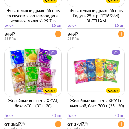
Жевательные драже Mentos
Жевательные драже Mentos
со вкусом ягод (смородина,
Радуга 29,7гр (1*16*384)
черника, малина) 29,7гр
ВЬЕТНАМ
Блок
16 шт
Блок
16 шт
(1*16*384) ВЬЕТНАМ
849
₽
849
₽
53 ₽ / шт
53 ₽ / шт
Желейные конфеты XICAI,
Желейные конфеты XICAI с
бокс 600 г (30 г*20)
начинкой, бокс 700 г (35г*20)
Блок
20 шт
Блок
20 шт
от 386
₽
от 377
₽
?
?
от 19 ₽ / шт
от 19 ₽ / шт