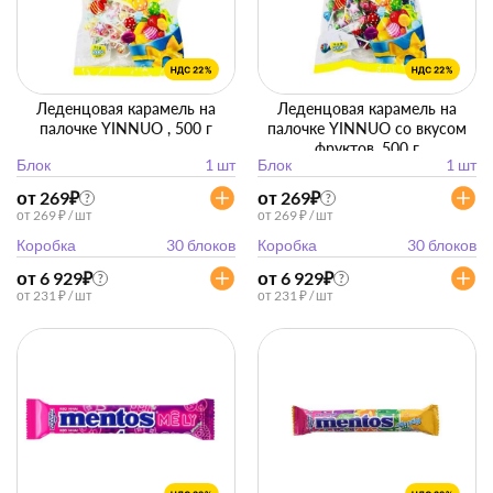
Леденцовая карамель на
Леденцовая карамель на
палочке YINNUO , 500 г
палочке YINNUO со вкусом
фруктов, 500 г
Блок
1 шт
Блок
1 шт
от 269
₽
от 269
₽
?
?
от 269 ₽ / шт
от 269 ₽ / шт
Коробка
30 блоков
Коробка
30 блоков
от 6 929
₽
от 6 929
₽
?
?
от 231 ₽ / шт
от 231 ₽ / шт