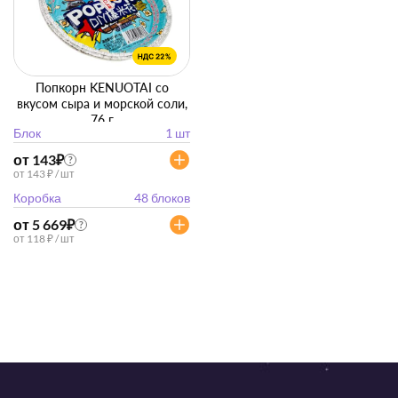
Попкорн KENUOTAI со
вкусом сыра и морской соли,
76 г
Блок
1 шт
от 143
₽
?
от 143 ₽ / шт
Коробка
48 блоков
от 5 669
₽
?
от 118 ₽ / шт