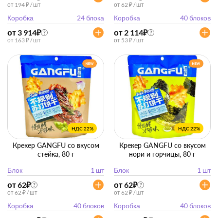
от 194 ₽ / шт
от 62 ₽ / шт
Коробка
24 блока
Коробка
40 блоков
от 3 914
₽
от 2 114
₽
?
?
от 163 ₽ / шт
от 53 ₽ / шт
НДС 22%
НДС 22%
Крекер GANGFU со вкусом
Крекер GANGFU со вкусом
стейка, 80 г
нори и горчицы, 80 г
Блок
1 шт
Блок
1 шт
от 62
₽
от 62
₽
?
?
от 62 ₽ / шт
от 62 ₽ / шт
Коробка
40 блоков
Коробка
40 блоков