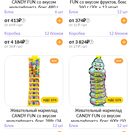
CANDY FUN со вкусом
FUN со вкусом фруктов, бокс
мультифрукта, бокс 480 г
360 г (30г × 12 упак)
Блок
6 шт
Блок
12 шт
(80г*6 упак)
от 413
₽
от 374
₽
?
?
от 69 ₽ / шт
от 31 ₽ / шт
Коробка
12 блоков
Коробка
12 блоков
от 4 184
₽
от 3 824
₽
?
?
от 58 ₽ / шт
от 27 ₽ / шт
НДС 22%
НДС 22%
Жевательный мармелад
Жевательный мармелад
CANDY FUN со вкусом
CANDY FUN со вкусом
мультифрукта, бокс 288г (24
мультифрукта, бокс 600г (50
Блок
12 шт
Блок
12 шт
г*12 упак)
г*12)