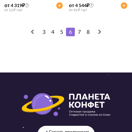
от 4 319
₽
от 4 544
₽
?
?
от 12 ₽ / шт
от 42 ₽ / шт
3
4
5
6
7
8
Скачать приложение