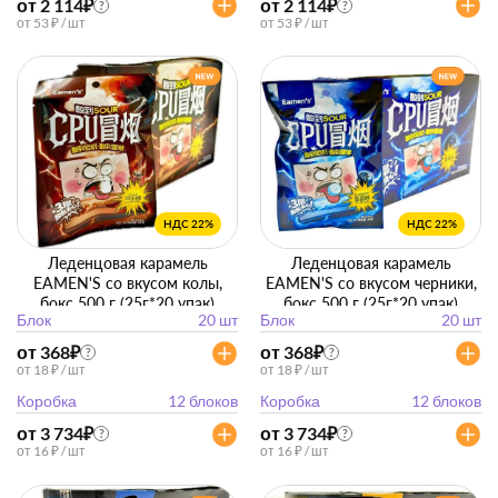
от 2 114
₽
от 2 114
₽
?
?
от 53 ₽ / шт
от 53 ₽ / шт
НДС 22%
НДС 22%
Леденцовая карамель
Леденцовая карамель
EAMEN'S со вкусом колы,
EAMEN'S со вкусом черники,
бокс 500 г (25г*20 упак)
бокс 500 г (25г*20 упак)
Блок
20 шт
Блок
20 шт
от 368
₽
от 368
₽
?
?
от 18 ₽ / шт
от 18 ₽ / шт
Коробка
12 блоков
Коробка
12 блоков
от 3 734
₽
от 3 734
₽
?
?
от 16 ₽ / шт
от 16 ₽ / шт