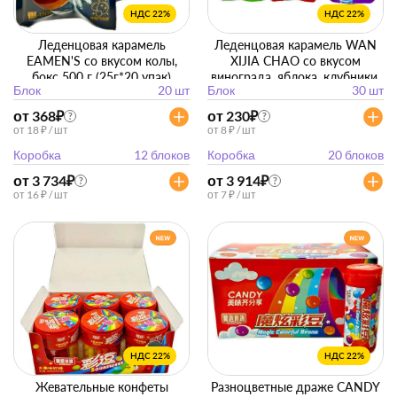
НДС 22%
НДС 22%
Леденцовая карамель
Леденцовая карамель WAN
EAMEN'S со вкусом колы,
XIJIA CHAO со вкусом
бокс 500 г (25г*20 упак)
винограда, яблока, клубники,
Блок
20 шт
Блок
30 шт
бокс 270 г (9г*30 упак)
от 368
₽
от 230
₽
?
?
от 18 ₽ / шт
от 8 ₽ / шт
Коробка
12 блоков
Коробка
20 блоков
от 3 734
₽
от 3 914
₽
?
?
от 16 ₽ / шт
от 7 ₽ / шт
НДС 22%
НДС 22%
Жевательные конфеты
Разноцветные драже CANDY