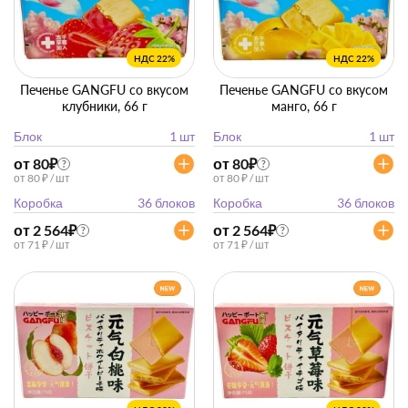
НДС 22%
НДС 22%
Печенье GANGFU со вкусом
Печенье GANGFU со вкусом
клубники, 66 г
манго, 66 г
Блок
1 шт
Блок
1 шт
от 80
₽
от 80
₽
?
?
от 80 ₽ / шт
от 80 ₽ / шт
Коробка
36 блоков
Коробка
36 блоков
от 2 564
₽
от 2 564
₽
?
?
от 71 ₽ / шт
от 71 ₽ / шт