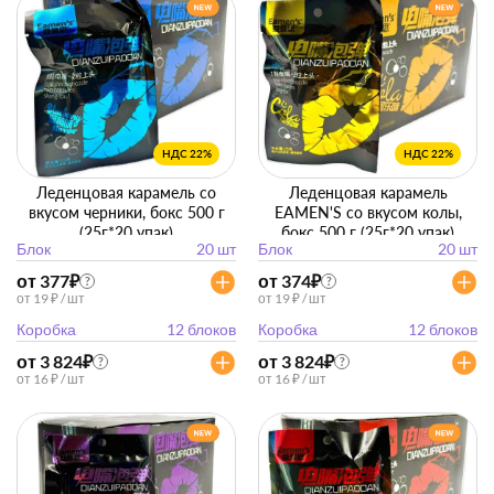
НДС 22%
НДС 22%
Леденцовая карамель со
Леденцовая карамель
вкусом черники, бокс 500 г
EAMEN'S со вкусом колы,
(25г*20 упак)
бокс 500 г (25г*20 упак)
Блок
20 шт
Блок
20 шт
от 377
₽
от 374
₽
?
?
от 19 ₽ / шт
от 19 ₽ / шт
Коробка
12 блоков
Коробка
12 блоков
от 3 824
₽
от 3 824
₽
?
?
от 16 ₽ / шт
от 16 ₽ / шт