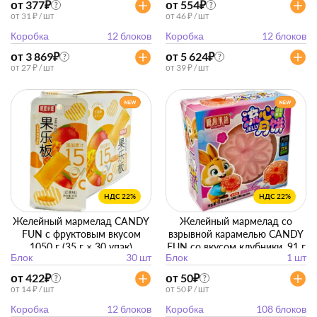
от 377
₽
от 554
₽
?
?
от 31 ₽ / шт
от 46 ₽ / шт
Коробка
12 блоков
Коробка
12 блоков
от 3 869
₽
от 5 624
₽
?
?
от 27 ₽ / шт
от 39 ₽ / шт
НДС 22%
НДС 22%
Желейный мармелад CANDY
Желейный мармелад со
FUN с фруктовым вкусом
взрывной карамелью CANDY
1050 г (35 г × 30 упак)
FUN со вкусом клубники, 91 г
Блок
30 шт
Блок
1 шт
от 422
₽
от 50
₽
?
?
от 14 ₽ / шт
от 50 ₽ / шт
Коробка
12 блоков
Коробка
108 блоков