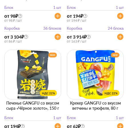
Блок
1 шт
Блок
1 шт
от 98
₽
от 194
₽
?
?
от 98 ₽ / шт
от 194 ₽ / шт
Коробка
36 блоков
Коробка
24 блока
от 3 104
₽
от 3 914
₽
?
?
от 86 ₽ / шт
от 163 ₽ / шт
НДС 22%
НДС 22%
Печенье GANGFU со вкусом
Крекер GANGFU со вкусом
сыра «Чёрное золото», 150 г
ветчины и трюфеля, 80 г
Блок
1 шт
Блок
1 шт
от 194
₽
от 62
₽
?
?