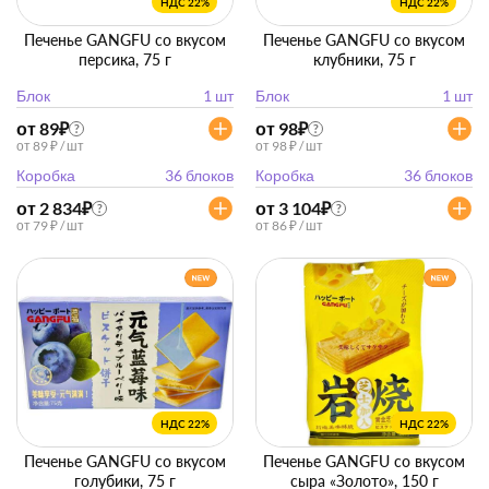
НДС 22%
НДС 22%
Печенье GANGFU со вкусом
Печенье GANGFU со вкусом
персика, 75 г
клубники, 75 г
Блок
1 шт
Блок
1 шт
от 89
₽
от 98
₽
?
?
от 89 ₽ / шт
от 98 ₽ / шт
Коробка
36 блоков
Коробка
36 блоков
от 2 834
₽
от 3 104
₽
?
?
от 79 ₽ / шт
от 86 ₽ / шт
НДС 22%
НДС 22%
Печенье GANGFU со вкусом
Печенье GANGFU со вкусом
голубики, 75 г
сыра «Золото», 150 г