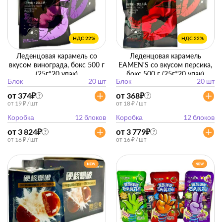
НДС 22%
НДС 22%
Леденцовая карамель со
Леденцовая карамель
вкусом винограда, бокс 500 г
EAMEN'S со вкусом персика,
(25г*20 упак)
бокс 500 г (25г*20 упак)
Блок
20 шт
Блок
20 шт
от 374
₽
от 368
₽
?
?
от 19 ₽ / шт
от 18 ₽ / шт
Коробка
12 блоков
Коробка
12 блоков
от 3 824
₽
от 3 779
₽
?
?
от 16 ₽ / шт
от 16 ₽ / шт