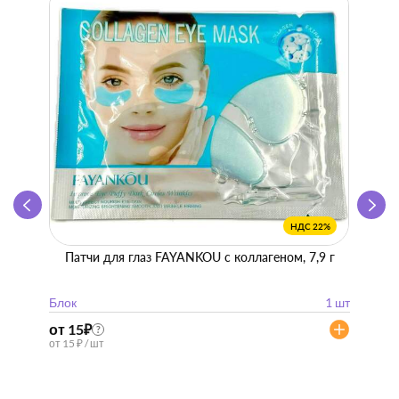
НДС 22%
Патчи для глаз FAYANKOU с коллагеном, 7,9 г
Zhen 
"
Блок
1 шт
Блок
от 15
₽
от 57
?
от 15 ₽ / шт
от 57 ₽ 