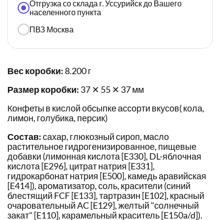
Отгрузка со склада г. Уссурийск до Вашего
населенного пункта
ПВЗ Москва
Вес коробки:
8.200 г
Размер коробки:
37 ✕ 55 ✕ 37 мм
Конфеты в кислой обсыпке ассорти вкусов( кола,
лимон, голубика, персик)
Состав:
сахар, глюкозный сироп, масло
растительное гидрогенизированное, пищевые
добавки (лимонная кислота [E330], DL-яблочная
кислота [E296], цитрат натрия [E331],
гидрокарбонат натрия [E500], камедь аравийская
[E414]), ароматизатор, соль, красители (синий
блестящий FCF [E133], тартразин [E102], красный
очаровательный AC [E129], желтый "солнечный
закат" [E110], карамельный краситель [E150a/d]).