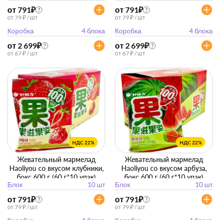
от 791
₽
от 791
₽
?
?
от 79 ₽ / шт
от 79 ₽ / шт
Коробка
4 блока
Коробка
4 блока
от 2 699
₽
от 2 699
₽
?
?
от 67 ₽ / шт
от 67 ₽ / шт
НДС 22%
НДС 22%
Жевательный мармелад
Жевательный мармелад
Haoliyou со вкусом клубники,
Haoliyou со вкусом арбуза,
бокс 600 г (60 г*10 упак)
бокс 600 г (60 г*10 упак)
Блок
10 шт
Блок
10 шт
от 791
₽
от 791
₽
?
?
от 79 ₽ / шт
от 79 ₽ / шт