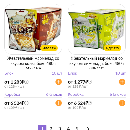
НДС 22%
НДС 22%
Жевательный мармелад со
Жевательный мармелад со
вкусом колы, бокс 480 г
вкусом лимонада, бокс 480 г
(48г*10)
(48г*10)
Блок
10 шт
Блок
10 шт
от 1 283
₽
от 1 277
₽
?
?
от 128 ₽ / шт
от 128 ₽ / шт
Коробка
6 блоков
Коробка
6 блоков
от 6 524
₽
от 6 524
₽
?
?
от 109 ₽ / шт
от 109 ₽ / шт
1
2
3
4
5