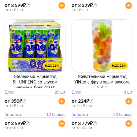
от 3 599
₽
от 3 329
₽
?
?
от 15 ₽ / шт
от 2 ₽ / шт
НДС 22%
НДС 22%
Желейный мармелад
Жевательный мармелад
SHUNFENG со вкусом
YiNuo с фруктовым вкусом,
черники, бокс 400 г
550 г
Блок
20 шт
Блок
1 шт
(20г*20шт)
от 350
₽
от 224
₽
?
?
от 18 ₽ / шт
от 224 ₽ / шт
Коробка
12 блоков
Коробка
20 блоков
от 3 599
₽
от 3 779
₽
?
?
от 15 ₽ / шт
от 189 ₽ / шт