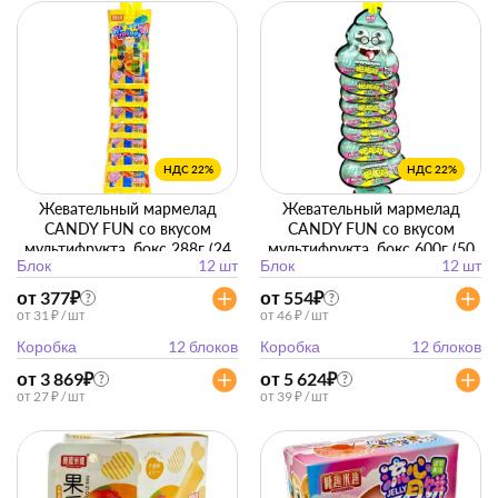
НДС 22%
НДС 22%
Жевательный мармелад
Жевательный мармелад
CANDY FUN со вкусом
CANDY FUN со вкусом
мультифрукта, бокс 288г (24
мультифрукта, бокс 600г (50
Блок
12 шт
Блок
12 шт
г*12 упак)
г*12)
от 377
₽
от 554
₽
?
?
от 31 ₽ / шт
от 46 ₽ / шт
Коробка
12 блоков
Коробка
12 блоков
от 3 869
₽
от 5 624
₽
?
?
от 27 ₽ / шт
от 39 ₽ / шт