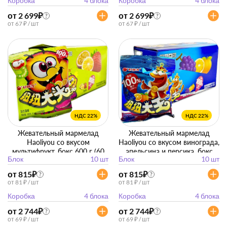
Коробка
4 блока
Коробка
4 блока
от 2 699
₽
от 2 699
₽
?
?
от 67 ₽ / шт
от 67 ₽ / шт
НДС 22%
НДС 22%
Жевательный мармелад
Жевательный мармелад
Haoliyou со вкусом
Haoliyou со вкусом винограда,
мультифрукт, бокс 600 г (60
апельсина и персика, бокс
Блок
10 шт
Блок
10 шт
г*10 упак)
600 г (60 г*10 упак)
от 815
₽
от 815
₽
?
?
от 81 ₽ / шт
от 81 ₽ / шт
Коробка
4 блока
Коробка
4 блока
от 2 744
₽
от 2 744
₽
?
?
от 69 ₽ / шт
от 69 ₽ / шт