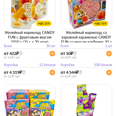
НДС 22%
НДС 22%
Желейный мармелад CANDY
Желейный мармелад со
FUN с фруктовым вкусом
взрывной карамелью CANDY
1050 г (35 г × 30 упак)
FUN со вкусом клубники, 91 г
Блок
30 шт
Блок
1 шт
от 422
₽
от 50
₽
?
?
от 14 ₽ / шт
от 50 ₽ / шт
Коробка
12 блоков
Коробка
108 блоков
от 4 319
₽
от 4 544
₽
?
?
от 12 ₽ / шт
от 42 ₽ / шт