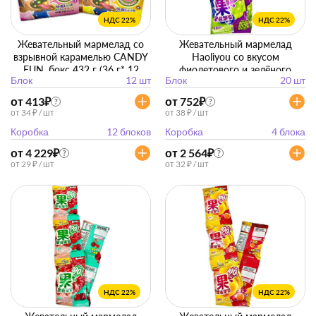
НДС 22%
НДС 22%
Жевательный мармелад со
Жевательный мармелад
взрывной карамелью CANDY
Haoliyou со вкусом
FUN, бокс 432 г (36 г* 12
фиолетового и зелёного
Блок
12 шт
Блок
20 шт
упак)
винограда, бокс 640 г (32г*20
упак)
от 413
₽
от 752
₽
?
?
от 34 ₽ / шт
от 38 ₽ / шт
Коробка
12 блоков
Коробка
4 блока
от 4 229
₽
от 2 564
₽
?
?
от 29 ₽ / шт
от 32 ₽ / шт
НДС 22%
НДС 22%