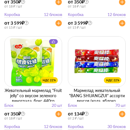
от 350
₽
от 350
₽
?
?
от 18 ₽ / шт
от 18 ₽ / шт
Коробка
12 блоков
Коробка
12 блоков
от 3 599
₽
от 3 599
₽
?
?
от 15 ₽ / шт
от 15 ₽ / шт
НДС 22%
НДС 22%
Жевательный мармелад "Fruit
Мармелад жевательный
jelly" со вкусом зеленого
"BANG SHUANGZUI" ассорти
винограда, бокс 440гр
вкусов (кола, яблоко,
Блок
20 шт
Блок
70 шт
(22гр*20 упак)
клубника, голубика), 300гр
(70шт)
от 350
₽
от 134
₽
?
?
от 18 ₽ / шт
от 2 ₽ / шт
Коробка
12 блоков
Коробка
30 блоков