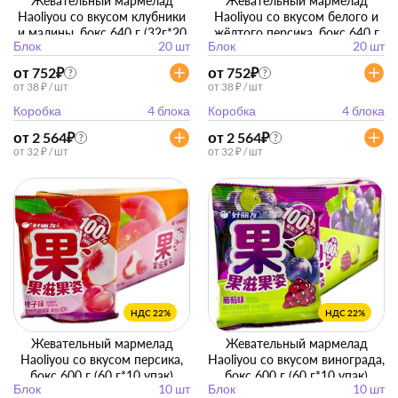
Жевательный мармелад
Жевательный мармелад
Haoliyou со вкусом клубники
Haoliyou со вкусом белого и
и малины, бокс 640 г (32г*20
жёлтого персика, бокс 640 г
Блок
20 шт
Блок
20 шт
упак)
(32г*20 упак)
от 752
₽
от 752
₽
?
?
от 38 ₽ / шт
от 38 ₽ / шт
Коробка
4 блока
Коробка
4 блока
от 2 564
₽
от 2 564
₽
?
?
от 32 ₽ / шт
от 32 ₽ / шт
НДС 22%
НДС 22%
Жевательный мармелад
Жевательный мармелад
Haoliyou со вкусом персика,
Haoliyou со вкусом винограда,
бокс 600 г (60 г*10 упак)
бокс 600 г (60 г*10 упак)
Блок
10 шт
Блок
10 шт