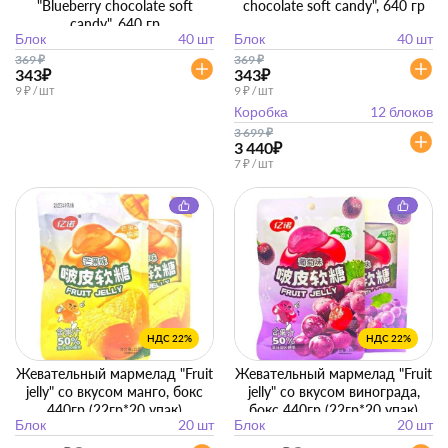
"Blueberry chocolate soft
chocolate soft candy", 640 гр
candy", 640 гр
Блок
40 шт
Блок
40 шт
369
₽
369
₽
343
₽
343
₽
9 ₽ / шт
9 ₽ / шт
Коробка
12 блоков
3 699
₽
3 440
₽
7 ₽ / шт
НДС 22%
НДС 22%
Жевательный мармелад "Fruit
Жевательный мармелад "Fruit
jelly" со вкусом манго, бокс
jelly" со вкусом винограда,
440гр (22гр*20 упак)
бокс 440гр (22гр*20 упак)
Блок
20 шт
Блок
20 шт