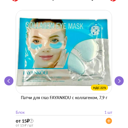
НДС 22%
Патчи для глаз FAYANKOU с коллагеном, 7,9 г
Zhen 
"
Блок
1 шт
Блок
от 15
₽
от 57
?
от 15 ₽ / шт
от 57 ₽ 