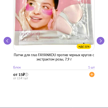
НДС 22%
Патчи для глаз FAYANKOU против черных кругов с
Zhen 
экстрактом розы, 7,9 г
"
Блок
1 шт
Блок
от 15
₽
от 57
?
от 15 ₽ / шт
от 57 ₽ 