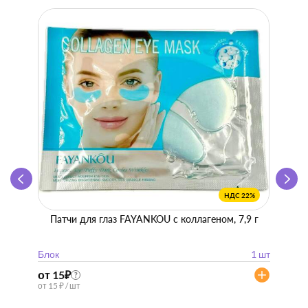
НДС 22%
Патчи для глаз FAYANKOU с коллагеном, 7,9 г
Zhen 
"
Блок
1 шт
Блок
от 15
₽
от 57
?
от 15 ₽ / шт
от 57 ₽ 