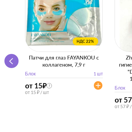
НДС 22%
Патчи для глаз FAYANKOU с
Zh
коллагеном, 7,9 г
гиги
"
Блок
1 шт
от 15
₽
?
Блок
от 15 ₽ / шт
от 57
от 57 ₽ 