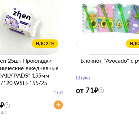
НДС 22%
НДС
en 25шт Прокладки
Блокнот "Avocado" с р
енические ежедневные
DAILY PADS" 155мм
Штука
1/120,WSH-155/25
от 71
₽
?
1 шт
₽
?
/ шт