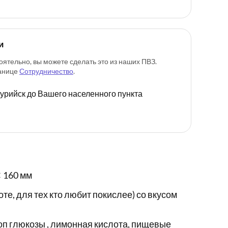
и
оятельно, вы можете сделать это из наших ПВЗ.
ранице
Сотрудничество
.
ссурийск до Вашего населенного пункта
 160 мм
те, для тех кто любит покислее) со вкусом
оп глюкозы , лимонная кислота, пищевые