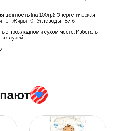
ая ценность
(на 100гр): Энергетическая
 - 0 г Жиры - 0 г Углеводы - 87,6 г
ть в прохладном и сухом месте. Избегать
ых лучей.
в
упают