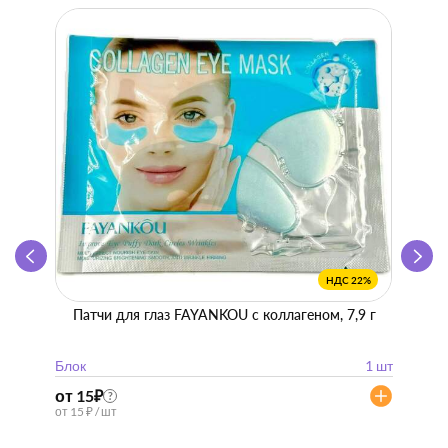
НДС 22%
Патчи для глаз FAYANKOU с коллагеном, 7,9 г
Zhen 
"
Блок
1 шт
Блок
от 15
₽
от 57
?
от 15 ₽ / шт
от 57 ₽ 