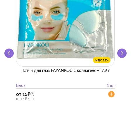
НДС 22%
Патчи для глаз FAYANKOU с коллагеном, 7,9 г
Zhen 
"
Блок
1 шт
Блок
от 15
₽
от 57
?
от 15 ₽ / шт
от 57 ₽ 