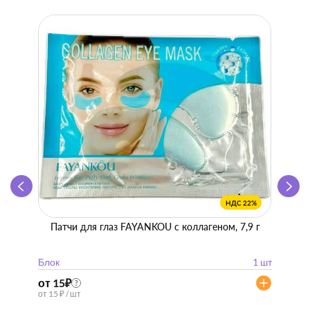
НДС 22%
Патчи для глаз FAYANKOU с коллагеном, 7,9 г
Zhen 
"
Блок
1 шт
Блок
от 15
₽
от 57
?
от 15 ₽ / шт
от 57 ₽ 