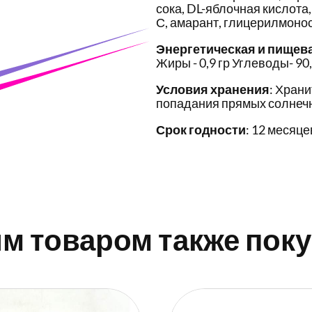
сока, DL-яблочная кислота
С, амарант, глицерилмоно
Энергетическая и пищев
Жиры - 0,9 гр Углеводы- 90
Условия хранения
: Храни
попадания прямых солнечн
Срок годности
: 12 месяце
им товаром также пок