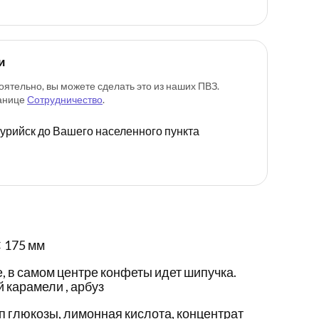
и
оятельно, вы можете сделать это из наших ПВЗ.
ранице
Сотрудничество
.
ссурийск до Вашего населенного пункта
 175 мм
, в самом центре конфеты идет шипучка.
 карамели , арбуз
п глюкозы, лимонная кислота, концентрат