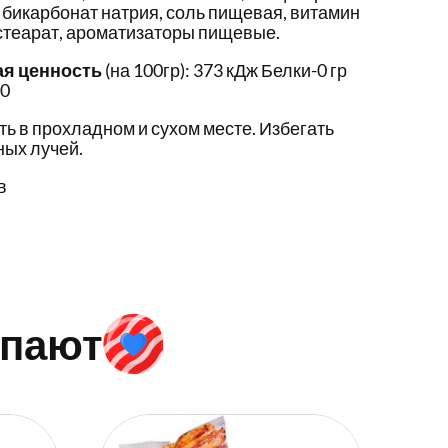
, бикарбонат натрия, соль пищевая, витамин
стеарат, ароматизаторы пищевые.
ая ценность
(на 100гр): 373 кДж Белки-0 гр
,0
ть в прохладном и сухом месте. Избегать
ых лучей.
в
упают