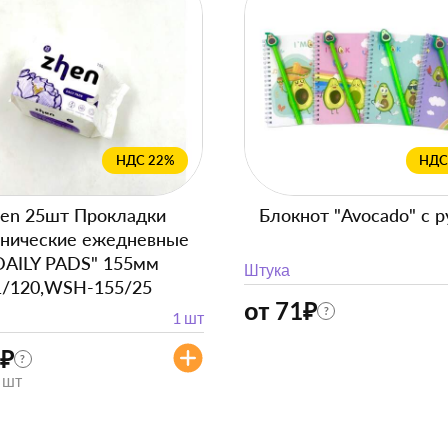
НДС 22%
НДС
en 25шт Прокладки
Блокнот "Avocado" с р
енические ежедневные
DAILY PADS" 155мм
Штука
1/120,WSH-155/25
от 71
₽
?
1 шт
₽
?
/ шт