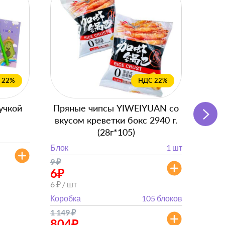
 22%
НДС 22%
учкой
Пряные чипсы YIWEIYUAN со
Подг
вкусом креветки бокс 2940 г.
(28г*105)
Блок
Блок
1 шт
от 
9
₽
от 882
6
₽
6 ₽ / шт
Коробка
105 блоков
1 149
₽
804
₽