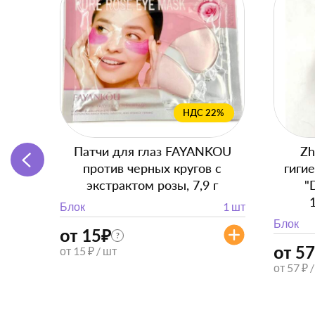
НДС 22%
Патчи для глаз FAYANKOU
Zh
против черных кругов с
гиги
экстрактом розы, 7,9 г
"
Блок
1 шт
Блок
от 15
₽
?
от 57
от 15 ₽ / шт
от 57 ₽ 