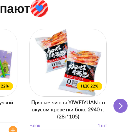
упают
 22%
НДС 22%
учкой
Пряные чипсы YIWEIYUAN со
Подг
вкусом креветки бокс 2940 г.
с
(28г*105)
Блок
Блок
1 шт
от 