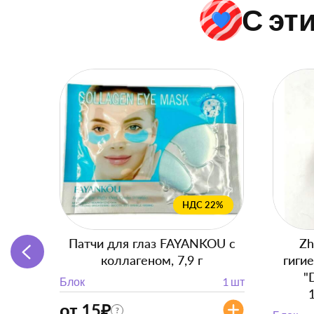
С эт
НДС 22%
Патчи для глаз FAYANKOU с
Zh
коллагеном, 7,9 г
гиги
"
Блок
1 шт
от 15
₽
?