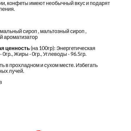
ии, конфеты имеют необычный вкус и подарят
ления.
мальный сироп , мальтозный сироп ,
й ароматизатор
ая ценность
(на 100гр): Энергетическая
- 0гр., Жиры - 0гр., Углеводы - 96.5гр.
ть в прохладном и сухом месте. Избегать
ых лучей.
в