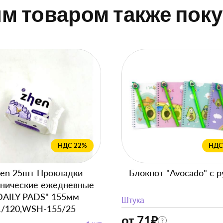
им товаром также пок
НДС 22%
НДС
en 25шт Прокладки
Блокнот "Avocado" с р
енические ежедневные
DAILY PADS" 155мм
Штука
1/120,WSH-155/25
от 71
₽
?