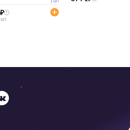
1 шт
₽
?
/ шт