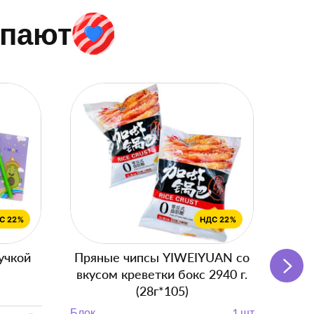
упают
учкой
Пряные чипсы YIWEIYUAN со
Подг
вкусом креветки бокс 2940 г.
(28г*105)
Блок
Блок
1 шт