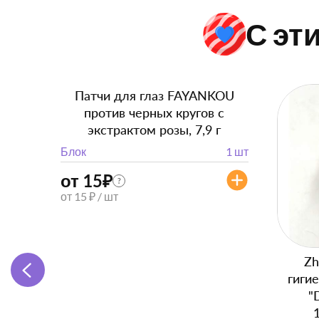
С эт
Патчи для глаз FAYANKOU
против черных кругов с
экстрактом розы, 7,9 г
Блок
1 шт
от 15
₽
?
от 15 ₽ / шт
Zh
гиги
"