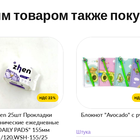
им товаром также пок
en 25шт Прокладки
Блокнот "Avocado" с р
енические ежедневные
DAILY PADS" 155мм
Штука
1/120,WSH-155/25