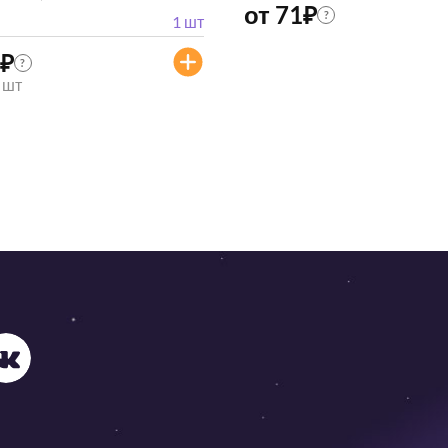
от 71
₽
?
1 шт
₽
?
/ шт