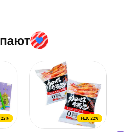
упают
 22%
НДС 22%