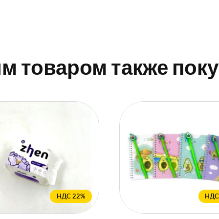
им товаром также пок
НДС 22%
НДС