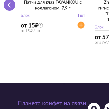
Патчи для глаз FAYANKOU с
Zh
коллагеном, 7,9 г
гиги
"
Блок
1 шт
от 15
₽
?
Блок
от 15 ₽ / шт
от 57
от 57 ₽ 
Планета конфет на связи!