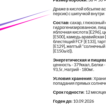
Драже в кислой обсыпке ас
персик) с шипучкой внутри
Состав:
сахар, глюкозный 
гидрогенизированное, пище
яблочная кислота [E296], ц
[E500], камедь аравийская 
блестящий FCF [E133], тар
[E129], желтый "солнечный 
[E150a/d]).
Энергетическая и пищев
ценность - 379ккал, Белки -
93,5г, Натрий - 180мг.
Условия хранения
: Храни
попадания прямых солнечн
Срок годности
: 12 месяце
Годен до:
10.09.2026