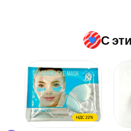
С эт
НДС 22%