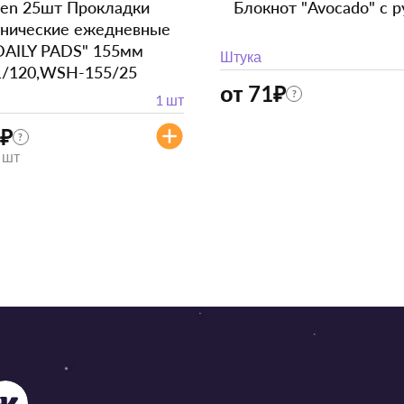
en 25шт Прокладки
Блокнот "Avocado" с р
енические ежедневные
DAILY PADS" 155мм
Штука
1/120,WSH-155/25
от 71
₽
?
1 шт
₽
?
/ шт