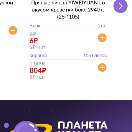
учкой
Пряные чипсы YIWEIYUAN со
Подг
вкусом креветки бокс 2940 г.
(28г*105)
Блок
Блок
1 шт
от 
9
₽
от 882
6
₽
6 ₽ / шт
Коробка
105 блоков
1 149
₽
804
₽
8 ₽ / шт