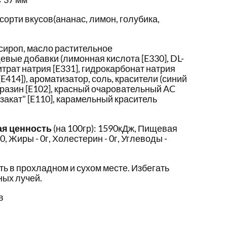
сорти вкусов(ананас, лимон, голубика,
сироп, масло растительное
вые добавки (лимонная кислота [E330], DL-
итрат натрия [E331], гидрокарбонат натрия
[E414]), ароматизатор, соль, красители (синий
тразин [E102], красный очаровательный AC
закат" [E110], карамельный краситель
ая ценность
(на 100гр): 1590кДж, Пищевая
 0, Жиры - 0г, Холестерин - 0г, Углеводы -
ть в прохладном и сухом месте. Избегать
ых лучей.
в