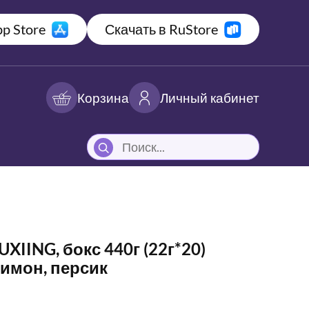
p Store
Скачать в RuStore
Корзина
Личный кабинет
XIING, бокс 440г (22г*20)
лимон, персик