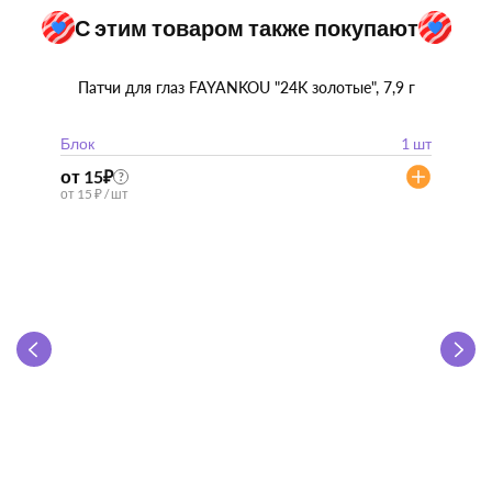
С этим товаром также покупают
Патчи для глаз FAYANKOU "24K золотые", 7,9 г
Блок
1 шт
от 15
₽
?
от 15 ₽ / шт
Zhen 
"
Блок