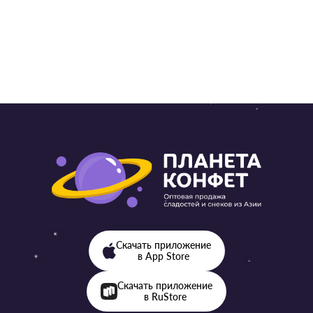
от 57
от 57 ₽ 
Скачать приложение
в App Store
Скачать приложение
в RuStore