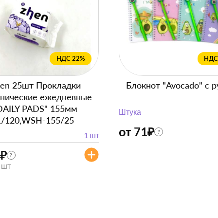
НДС 22%
НДС
en 25шт Прокладки
Блокнот "Avocado" с р
енические ежедневные
DAILY PADS" 155мм
Штука
1/120,WSH-155/25
от 71
₽
?
1 шт
₽
?
/ шт