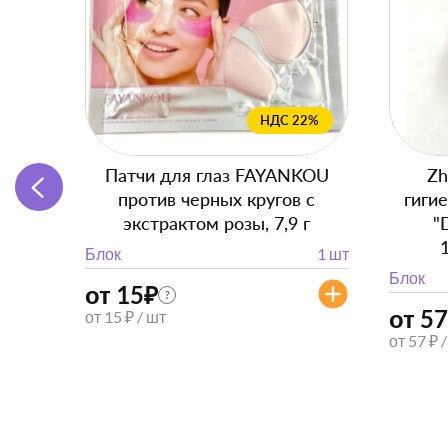
НДС 22%
Патчи для глаз FAYANKOU
Zh
против черных кругов с
гиги
экстрактом розы, 7,9 г
"
Блок
1 шт
Блок
от 15
₽
?
от 57
от 15 ₽ / шт
от 57 ₽ 