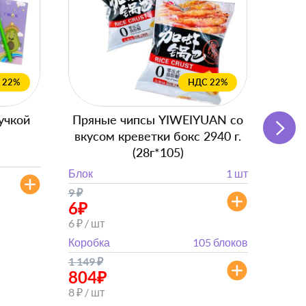
 22%
НДС 22%
учкой
Пряные чипсы YIWEIYUAN со
Подг
вкусом креветки бокс 2940 г.
с
(28г*105)
Блок
Блок
1 шт
от 
9
₽
от 882
6
₽
6 ₽ / шт
Коробка
105 блоков
1 149
₽
804
₽
8 ₽ / шт