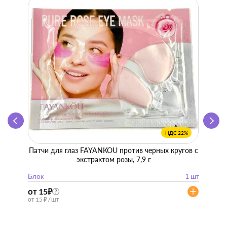
НДС 22%
Патчи для глаз FAYANKOU против черных кругов с
Zhen 
экстрактом розы, 7,9 г
"
Блок
1 шт
Блок
от 15
₽
от 57
?
от 15 ₽ / шт
от 57 ₽ 