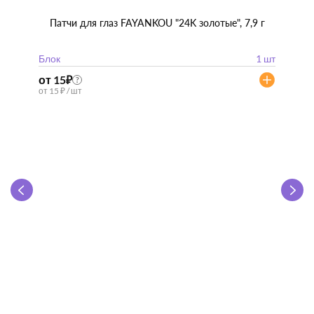
Патчи для глаз FAYANKOU "24K золотые", 7,9 г
Блок
1 шт
от 15
₽
?
от 15 ₽ / шт
Zhen 
"
Блок
от 57
от 57 ₽ 