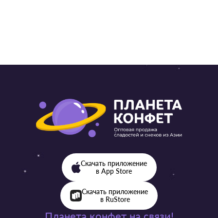
от 57 ₽ 
Скачать приложение
в App Store
Скачать приложение
в RuStore
Планета конфет на связи!