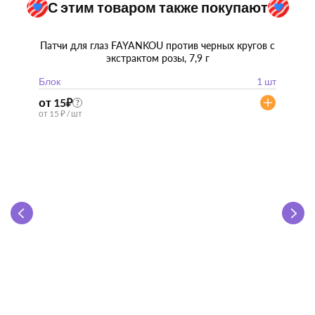
С этим товаром также покупают
Патчи для глаз FAYANKOU против черных кругов с
экстрактом розы, 7,9 г
Блок
1 шт
от 15
₽
?
от 15 ₽ / шт
Zhen 
"
Блок
от 57