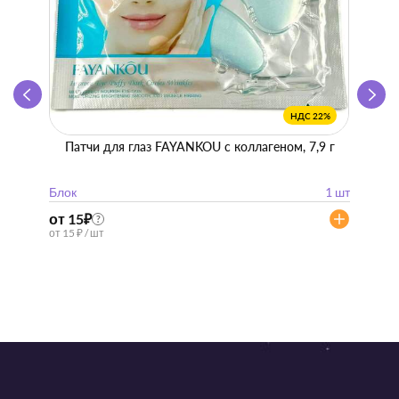
НДС 22%
Патчи для глаз FAYANKOU с коллагеном, 7,9 г
Zhen 
"
Блок
1 шт
Блок
от 15
₽
от 57
?
от 15 ₽ / шт
от 57 ₽ 