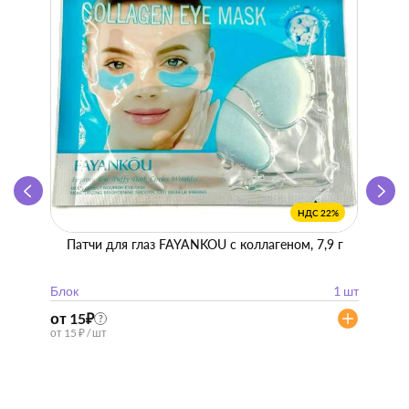
НДС 22%
Патчи для глаз FAYANKOU с коллагеном, 7,9 г
Zhen 
"
Блок
1 шт
Блок
от 15
₽
от 57
?
от 15 ₽ / шт
от 57 ₽ 