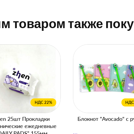
им товаром также пок
НДС 22%
НДС
en 25шт Прокладки
Блокнот "Avocado" с р
енические ежедневные
DAILY PADS" 155мм