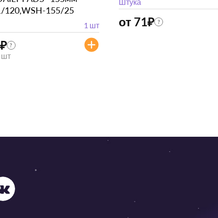
Штука
1/120,WSH-155/25
от 71
₽
?
1 шт
₽
?
/ шт