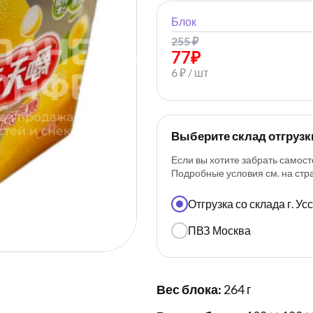
Блок
255
₽
77
₽
6 ₽ / шт
Выберите склад отгрузк
Если вы хотите забрать самост
Подробные условия см. на ст
Отгрузка со склада г. У
ПВЗ Москва
Вес блока:
264 г