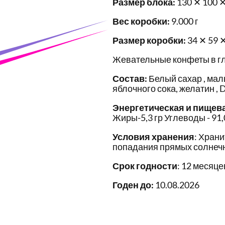
Размер блока:
130 ✕ 100 ✕
Вес коробки:
9.000 г
Размер коробки:
34 ✕ 59 
Жевательные конфеты в гл
Состав:
Белый сахар , маль
яблочного сока, желатин , 
Энергетическая и пищев
Жиры-5,3 гр Углеводы - 91,
Условия хранения
: Храни
попадания прямых солнечн
Срок годности
: 12 месяце
Годен до:
10.08.2026