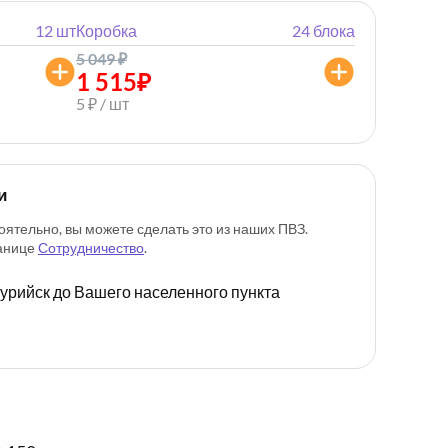
12 шт
Коробка
24 блока
5 049
₽
1 515
₽
5 ₽ / шт
и
оятельно, вы можете сделать это из наших ПВЗ.
ранице
Сотрудничество
.
ссурийск до Вашего населенного пункта