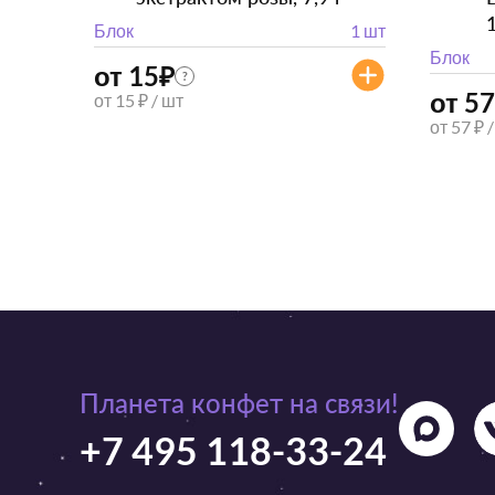
Блок
1 шт
Блок
от 15
₽
?
от 57
от 15 ₽ / шт
от 57 ₽ 
Планета конфет на связи!
+7 495 118-33-24