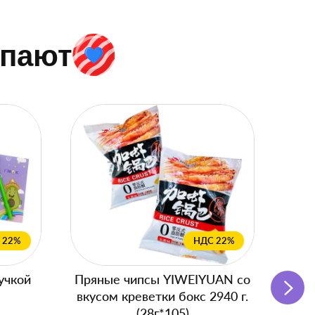
упают
 22%
НДС 22%
учкой
Пряные чипсы YIWEIYUAN со
Подг
вкусом креветки бокс 2940 г.
с
(28г*105)