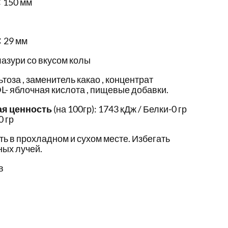
 150 мм
✕ 29 мм
азури со вкусом колы
тоза , заменитель какао , концентрат
DL- яблочная кислота , пищевые добавки.
ая ценность
(на 100гр): 1743 кДж / Белки-0 гр
0 гр
ть в прохладном и сухом месте. Избегать
ых лучей.
в