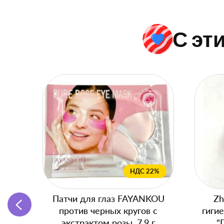
С эт
НДС 22%
Патчи для глаз FAYANKOU
Zh
против черных кругов с
гиги
экстрактом розы, 7,9 г
"