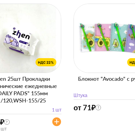
en 25шт Прокладки
Блокнот "Avocado" с р
енические ежедневные
DAILY PADS" 155мм
Штука
1/120,WSH-155/25
от 71
₽
?
1 шт
₽
?
/ шт