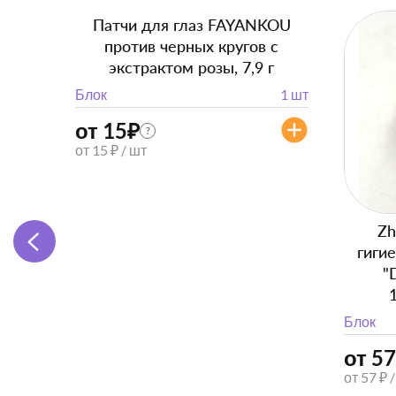
Патчи для глаз FAYANKOU
против черных кругов с
экстрактом розы, 7,9 г
Блок
1 шт
от 15
₽
?
от 15 ₽ / шт
Zh
гиги
"
Блок
от 57
от 57 ₽ 