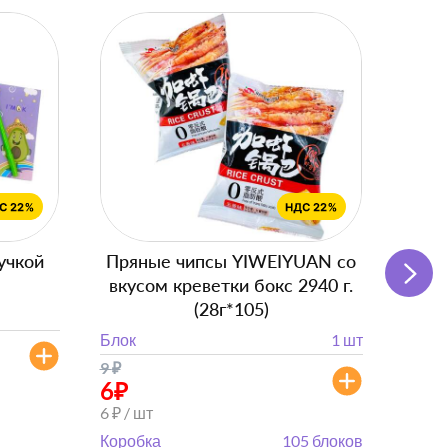
учкой
Пряные чипсы YIWEIYUAN со
Подг
вкусом креветки бокс 2940 г.
с
(28г*105)
Блок
Блок
1 шт
от 
9
₽
от 882
6
₽
6 ₽ / шт
Коробка
105 блоков