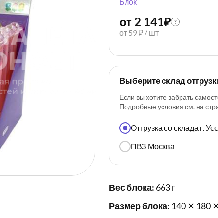
Блок
от 2 141
₽
?
от 59 ₽ / шт
Выберите склад отгрузк
Если вы хотите забрать самост
Подробные условия см. на ст
Отгрузка со склада г. У
ПВЗ Москва
Вес блока:
663 г
Размер блока:
140 ✕ 180 ✕