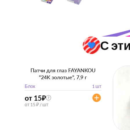
С эт
Патчи для глаз FAYANKOU
"24K золотые", 7,9 г
Блок
1 шт
от 15
₽
?
от 15 ₽ / шт