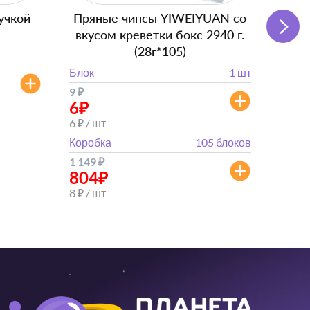
учкой
Пряные чипсы YIWEIYUAN со
Подг
вкусом креветки бокс 2940 г.
(28г*105)
Блок
Блок
1 шт
от 
9
₽
от 882
6
₽
6 ₽ / шт
Коробка
105 блоков
1 149
₽
804
₽
8 ₽ / шт