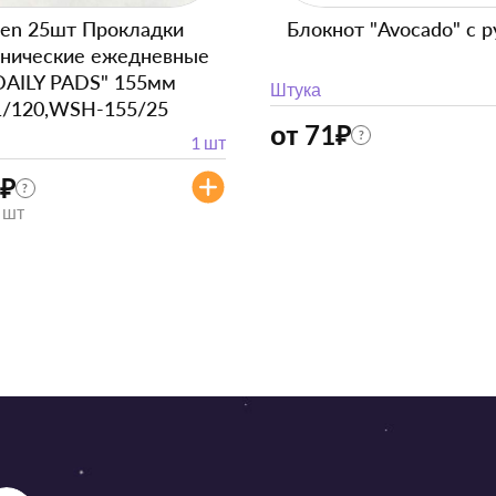
en 25шт Прокладки
Блокнот "Avocado" с р
енические ежедневные
DAILY PADS" 155мм
Штука
1/120,WSH-155/25
от 71
₽
?
1 шт
₽
?
/ шт