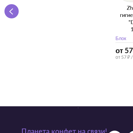
Zh
гиги
"
Блок
от 57
от 57 ₽ 
Планета конфет на связи!