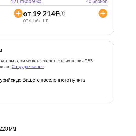
12 шт
Коробка
40 блоков
от 19 214
₽
?
от 40 ₽ / шт
и
оятельно, вы можете сделать это из наших ПВЗ.
ранице
Сотрудничество
.
ссурийск до Вашего населенного пункта
220 мм