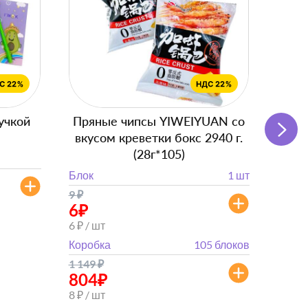
учкой
Пряные чипсы YIWEIYUAN со
Подг
вкусом креветки бокс 2940 г.
(28г*105)
Блок
Блок
1 шт
от 
9
₽
от 882
6
₽
6 ₽ / шт
Коробка
105 блоков
1 149
₽
804
₽
8 ₽ / шт