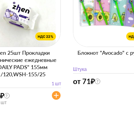
en 25шт Прокладки
Блокнот "Avocado" с р
енические ежедневные
DAILY PADS" 155мм
Штука
1/120,WSH-155/25
от 71
₽
?
1 шт
₽
?
/ шт