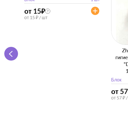
от 15
₽
?
от 15 ₽ / шт
Zh
гиги
"
Блок
от 57
от 57 ₽ 