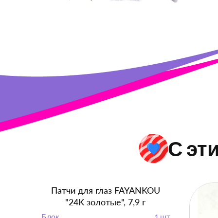
С эт
Патчи для глаз FAYANKOU
"24K золотые", 7,9 г
Блок
1 шт