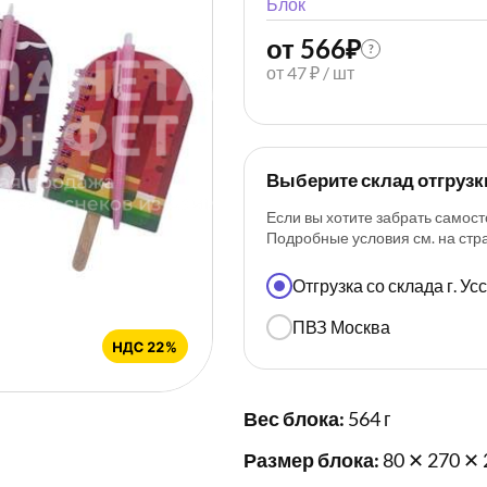
Блок
от 566
₽
?
от 47 ₽ / шт
Выберите склад отгрузк
Если вы хотите забрать самост
Подробные условия см. на ст
Отгрузка со склада г. У
ПВЗ Москва
Вес блока:
564 г
Размер блока:
80 ✕ 270 ✕ 