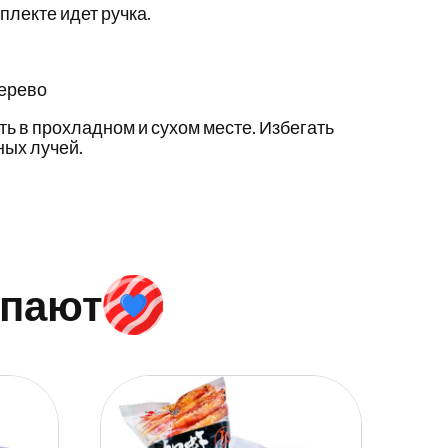
плекте идет ручка.
дерево
ть в прохладном и сухом месте. Избегать
ых лучей.
упают