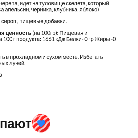
ерепа, идет на туловище скелета, который
са апельсин, черника, клубника, яблоко)
 сироп , пищевые добавки.
ая ценность
(на 100гр): Пищевая и
 100 г продукта: 1661 кДж Белки- 0 гр Жиры -0
ть в прохладном и сухом месте. Избегать
ых лучей.
в
упают