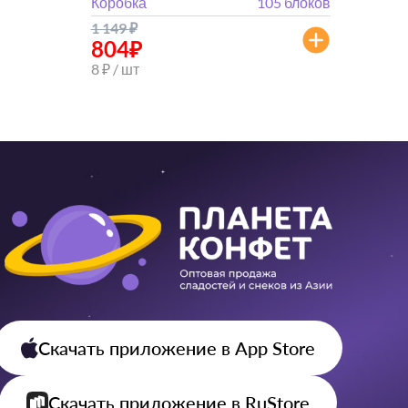
Коробка
105 блоков
1 149
₽
804
₽
8 ₽ / шт
Скачать приложение
в App Store
Скачать приложение
в RuStore