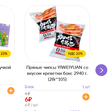
 22%
НДС 22%
учкой
Пряные чипсы YIWEIYUAN со
вкусом креветки бокс 2940 г.
ка
(28г*105)
Блок
Блок
1 шт
от 
9
₽
от 143
6
₽
6 ₽ / шт