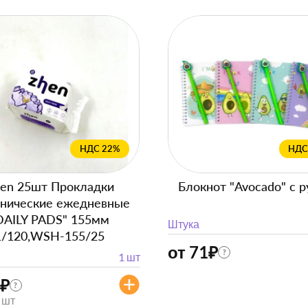
НДС 22%
НДС
en 25шт Прокладки
Блокнот "Avocado" с р
енические ежедневные
DAILY PADS" 155мм
Штука
1/120,WSH-155/25
от 71
₽
?
1 шт
₽
?
/ шт