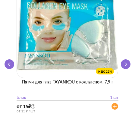
НДС 22%
Патчи для глаз FAYANKOU с коллагеном, 7,9 г
Zhen 
"
Блок
1 шт
Блок
от 15
₽
от 57
?
от 15 ₽ / шт
от 57 ₽ 