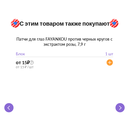
С этим товаром также покупают
Патчи для глаз FAYANKOU против черных кругов с
экстрактом розы, 7,9 г
Блок
1 шт
от 15
₽
?
от 15 ₽ / шт
Zhen 