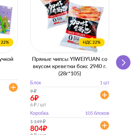
 22%
НДС 22%
учкой
Пряные чипсы YIWEIYUAN со
Подг
вкусом креветки бокс 2940 г.
с
(28г*105)
Блок
Блок
1 шт
от 
9
₽
от 882
6
₽
6 ₽ / шт
Коробка
105 блоков
1 149
₽
804
₽
8 ₽ / шт