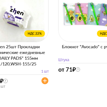
НДС 22%
НДС
en 25шт Прокладки
Блокнот "Avocado" с р
енические ежедневные
DAILY PADS" 155мм
Штука
1/120,WSH-155/25
от 71
₽
?
1 шт
₽
?
/ шт