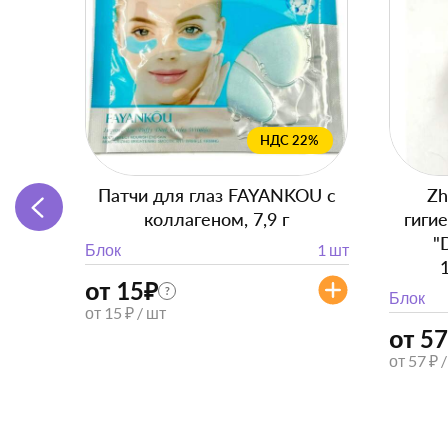
НДС 22%
Патчи для глаз FAYANKOU с
Zh
коллагеном, 7,9 г
гиги
"
Блок
1 шт
от 15
₽
?
Блок
от 15 ₽ / шт
от 57
от 57 ₽ 