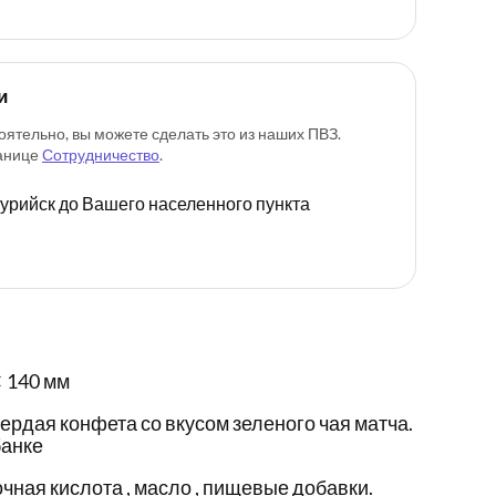
и
оятельно, вы можете сделать это из наших ПВЗ.
ранице
Сотрудничество
.
ссурийск до Вашего населенного пункта
 140 мм
рдая конфета со вкусом зеленого чая матча.
банке
очная кислота , масло , пищевые добавки.