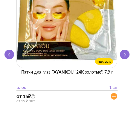
НДС 22%
Патчи для глаз FAYANKOU "24K золотые", 7,9 г
Zhen 
"
Блок
1 шт
Блок
от 15
₽
от 57
?
от 15 ₽ / шт
от 57 ₽ 