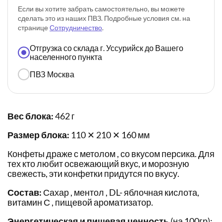
Если вы хотите забрать самостоятельно, вы можете
сделать это из наших ПВЗ. Подробные условия см. на
странице
Сотрудничество
.
Отгрузка со склада г. Уссурийск до Вашего
населенного пункта
ПВЗ Москва
Вес блока:
462 г
Размер блока:
110 ✕ 210 ✕ 160 мм
Конфеты драже с метолом , со вкусом персика. Для
тех кто любит освежающий вкус, и морозную
свежесть, эти конфетки придутся по вкусу.
Состав:
Сахар , ментол , DL- яблочная кислота,
витамин С , пищевой ароматизатор.
Энергетическая и пищевая ценность
(на 100гр):