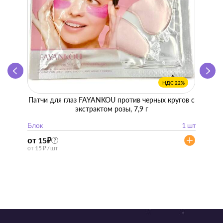
НДС 22%
Патчи для глаз FAYANKOU против черных кругов с
Zhen 
экстрактом розы, 7,9 г
"
Блок
1 шт
Блок
от 15
₽
от 57
?
от 15 ₽ / шт
от 57 ₽ 