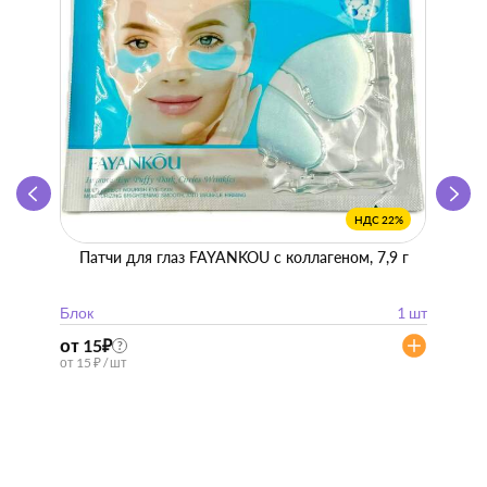
НДС 22%
Патчи для глаз FAYANKOU с коллагеном, 7,9 г
Zhen 
"
Блок
1 шт
Блок
от 15
₽
от 57
?
от 15 ₽ / шт
от 57 ₽ 