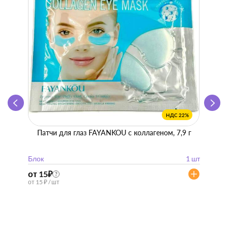
НДС 22%
Патчи для глаз FAYANKOU с коллагеном, 7,9 г
Zhen 
"
Блок
1 шт
Блок
от 15
₽
от 57
?
от 15 ₽ / шт
от 57 ₽ 