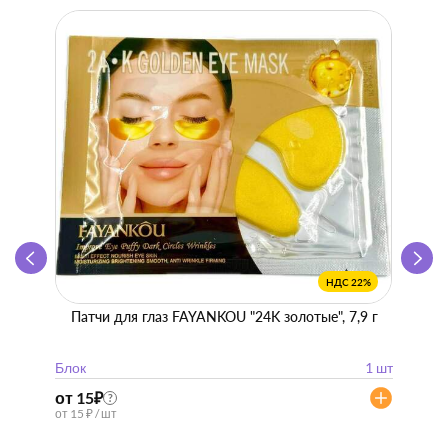
НДС 22%
Патчи для глаз FAYANKOU "24K золотые", 7,9 г
Zhen 
"
Блок
1 шт
Блок
от 15
₽
от 57
?
от 15 ₽ / шт
от 57 ₽ 