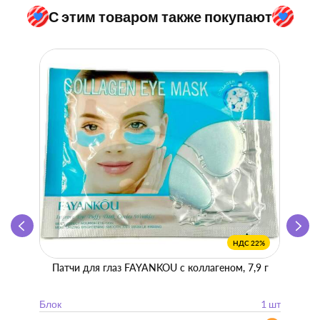
С этим товаром также покупают
НДС 22%
Патчи для глаз FAYANKOU с коллагеном, 7,9 г
Zhen 
"
Блок
1 шт
Блок