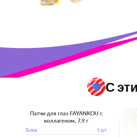
С эт
Патчи для глаз FAYANKOU с
коллагеном, 7,9 г
Блок
1 шт