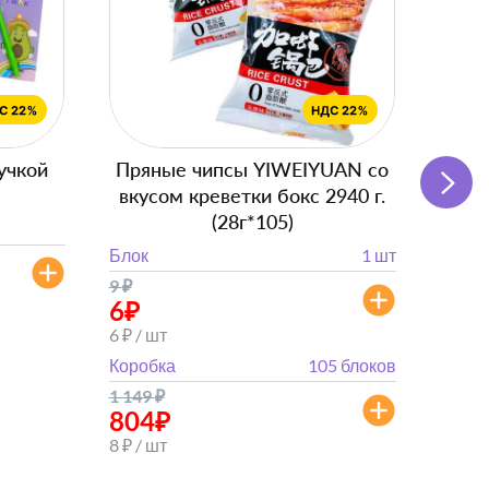
учкой
Пряные чипсы YIWEIYUAN со
Подг
вкусом креветки бокс 2940 г.
с
(28г*105)
Блок
Блок
1 шт
от 
9
₽
от 882
6
₽
6 ₽ / шт
Коробка
105 блоков
1 149
₽
804
₽
8 ₽ / шт