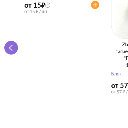
от 15
₽
?
от 15 ₽ / шт
Zh
гиги
"
Блок
от 57
от 57 ₽ 