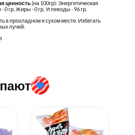
ая ценность
(на 100гр): Энергетическая
- 0 гр, Жиры - 0 гр, Углеводы - 96 гр.
ть в прохладном и сухом месте. Избегать
ых лучей.
в
упают