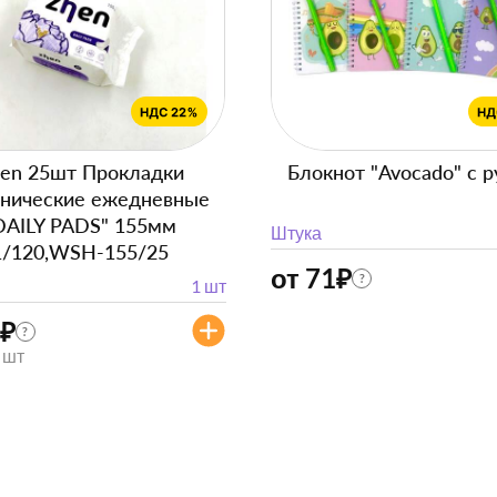
en 25шт Прокладки
Блокнот "Avocado" с р
енические ежедневные
DAILY PADS" 155мм
Штука
1/120,WSH-155/25
от 71
₽
?
1 шт
₽
?
/ шт