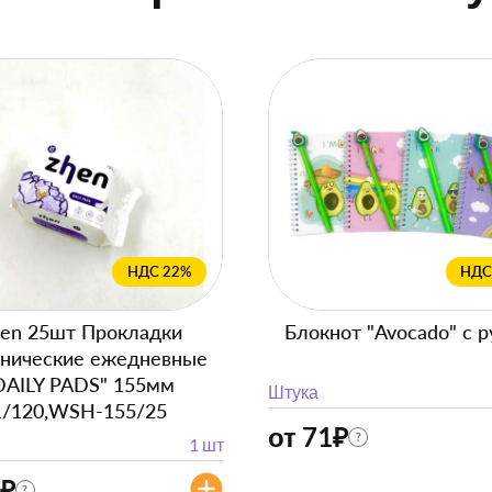
НДС 22%
НДС
en 25шт Прокладки
Блокнот "Avocado" с р
енические ежедневные
DAILY PADS" 155мм
Штука
1/120,WSH-155/25
от 71
₽
?
1 шт
₽
?