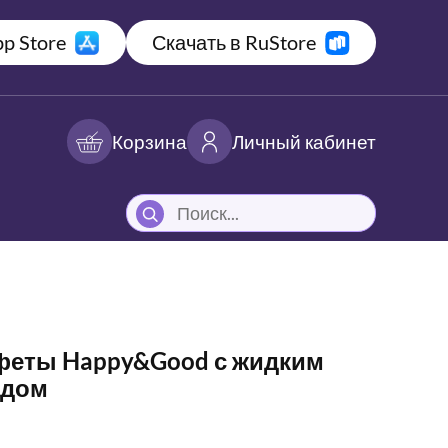
p Store
Скачать в RuStore
Корзина
Личный кабинет
феты Happy&Good с жидким
адом