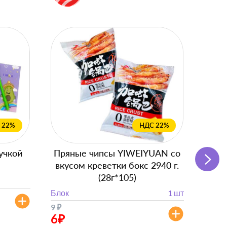
 22%
НДС 22%
учкой
Пряные чипсы YIWEIYUAN со
Подг
вкусом креветки бокс 2940 г.
с
(28г*105)
Блок
Блок
1 шт
от 
9
₽
от 882
6
₽