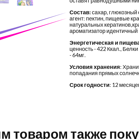
оставят равнодушными ник
Состав:
сахар, глюкозный 
агент: пектин, пищевые кр
натуральных кератинов,кра
ароматизатор идентичный 
Энергетическая и пищев
ценность - 422 Ккал., Белки 
- 64мг.
Условия хранения
: Храни
попадания прямых солнечн
Срок годности
: 12 месяце
им товаром также пок