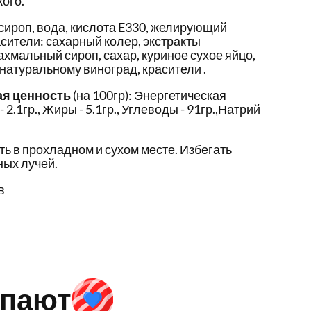
ого.
сироп, вода, кислота E330, желирующий
асители: сахарный колер, экстракты
хмальный сироп, сахар, куриное сухое яйцо,
натуральному виноград, красители .
ая ценность
(на 100гр): Энергетическая
- 2.1гр., Жиры - 5.1гр., Углеводы - 91гр.,Натрий
ть в прохладном и сухом месте. Избегать
ых лучей.
в
упают