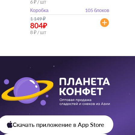
6 ₽ / шт
Коробка
105 блоков
1 149
₽
804
₽
8 ₽ / шт
Скачать приложение
в App Store