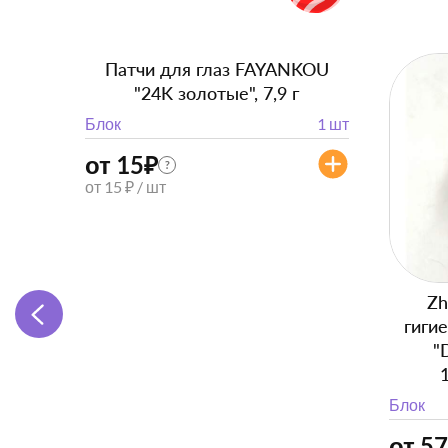
НДС 22%
Патчи для глаз FAYANKOU
"24K золотые", 7,9 г
Блок
1 шт
от 15
₽
?
от 15 ₽ / шт
Zh
гиги
"
Блок
от 57