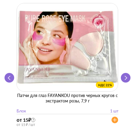
НДС 22%
Патчи для глаз FAYANKOU против черных кругов с
Zhen 
экстрактом розы, 7,9 г
"
Блок
1 шт
Блок
от 15
₽
от 57
?
от 15 ₽ / шт
от 57 ₽ 