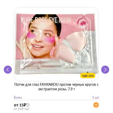
НДС 22%
Патчи для глаз FAYANKOU против черных кругов с
Zhen 
экстрактом розы, 7,9 г
"
Блок
1 шт
Блок
от 15
₽
от 57
?
от 15 ₽ / шт
от 57 ₽ 