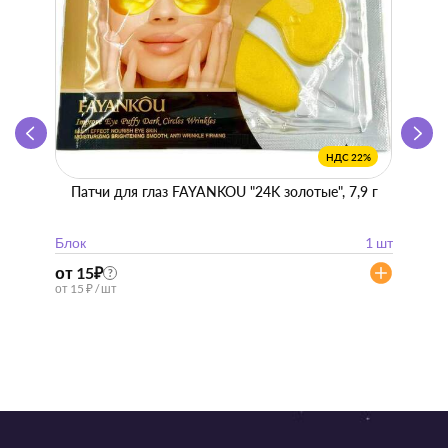
НДС 22%
Патчи для глаз FAYANKOU "24K золотые", 7,9 г
Zhen 
"
Блок
1 шт
Блок
от 15
₽
от 57
?
от 15 ₽ / шт
от 57 ₽ 