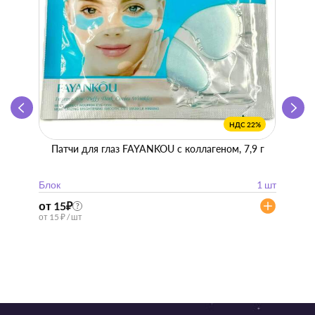
НДС 22%
Патчи для глаз FAYANKOU с коллагеном, 7,9 г
Zhen 
"
Блок
1 шт
Блок
от 15
₽
от 57
?
от 15 ₽ / шт
от 57 ₽ 