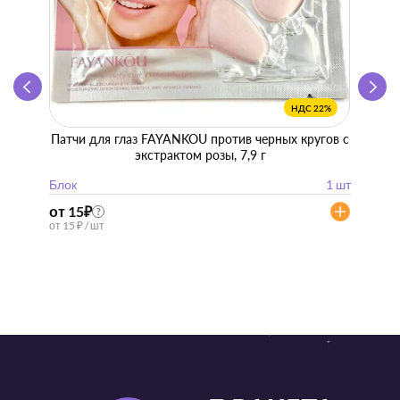
НДС 22%
Патчи для глаз FAYANKOU против черных кругов с
Zhen 
экстрактом розы, 7,9 г
"
Блок
1 шт
Блок
от 15
₽
от 57
?
от 15 ₽ / шт
от 57 ₽ 