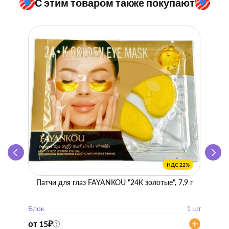
С этим товаром также покупают
НДС 22%
Патчи для глаз FAYANKOU "24K золотые", 7,9 г
Zhen 
"
Блок
1 шт
Блок
от 15
₽
от 57
?