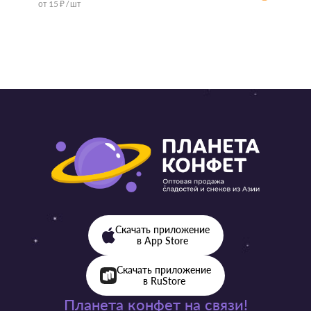
от 15 ₽ / шт
от 57 ₽ 
Скачать приложение
в App Store
Скачать приложение
в RuStore
Планета конфет на связи!