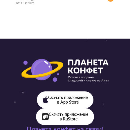
от 15 ₽ / шт
от 57 ₽ 
Скачать приложение
в App Store
Скачать приложение
в RuStore
Планета конфет на связи!