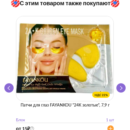
С этим товаром также покупают
НДС 22%
Патчи для глаз FAYANKOU "24K золотые", 7,9 г
Zhen 
"
Блок
1 шт
Блок
от 15
₽
от 57
?