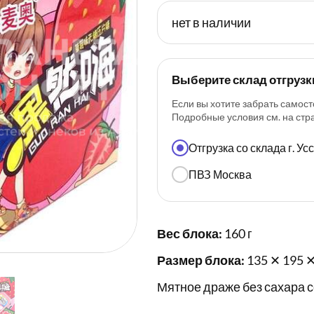
нет в наличии
Выберите склад отгрузк
Если вы хотите забрать самост
Подробные условия см. на ст
Отгрузка со склада г. У
ПВЗ Москва
Вес блока:
160 г
Размер блока:
135 ✕ 195 ✕
Мятное драже без сахара с