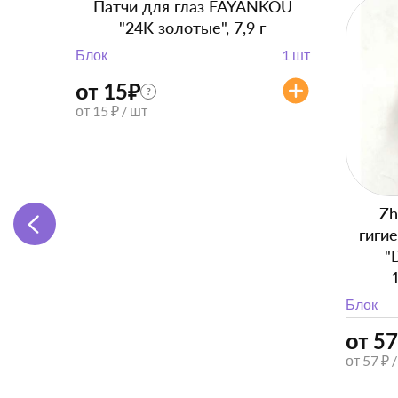
Патчи для глаз FAYANKOU
"24K золотые", 7,9 г
Блок
1 шт
от 15
₽
?
от 15 ₽ / шт
Zh
гиги
"
Блок
от 57
от 57 ₽ 