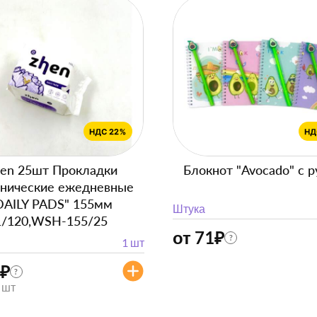
en 25шт Прокладки
Блокнот "Avocado" с р
енические ежедневные
DAILY PADS" 155мм
Штука
1/120,WSH-155/25
от 71
₽
?
1 шт
₽
?
/ шт