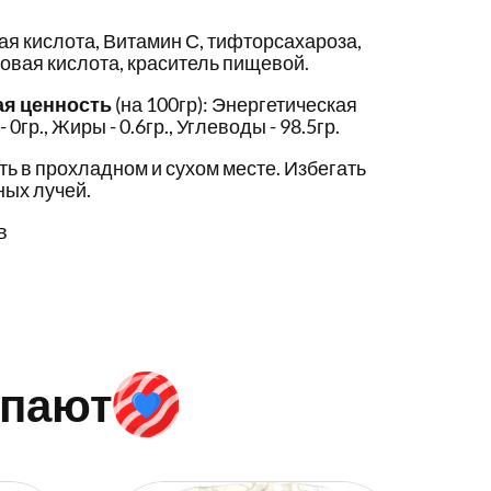
ая кислота, Витамин С, тифторсахароза,
овая кислота, краситель пищевой.
ая ценность
(на 100гр): Энергетическая
- 0гр., Жиры - 0.6гр., Углеводы - 98.5гр.
ть в прохладном и сухом месте. Избегать
ых лучей.
в
упают