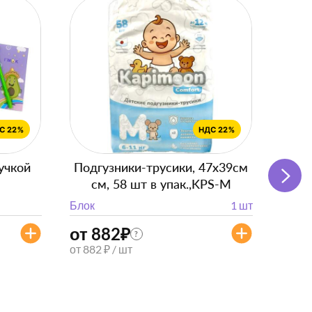
учкой
Подгузники-трусики, 47x39см
Пря
см, 58 шт в упак.,KPS-M
вкус
Блок
1 шт
Блок
от 882
₽
?
9
₽
от 882 ₽ / шт
6
₽
6 ₽ / 
Короб
1 149