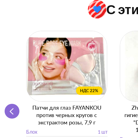
С эт
НДС 22%
Патчи для глаз FAYANKOU
Zh
против черных кругов с
гиги
экстрактом розы, 7,9 г
"
Блок
1 шт