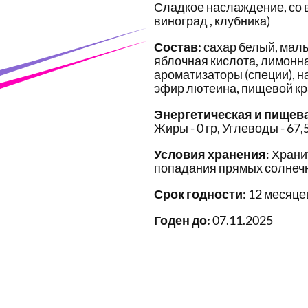
Сладкое наслаждение, со в
виноград , клубника)
Состав:
сахар белый, маль
яблочная кислота, лимонна
ароматизаторы (специи), 
эфир лютеина, пищевой кр
Энергетическая и пищев
Жиры - 0 гр, Углеводы - 67,5
Условия хранения
: Храни
попадания прямых солнечн
Срок годности
: 12 месяце
Годен до:
07.11.2025