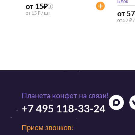
Блок
от 15
₽
?
от 57
от 15 ₽ / шт
от 57 ₽ 
Планета конфет на связи!
+7 495 118-33-24
Прием звонков: