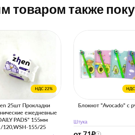
им товаром также пок
НДС 22%
НДС
en 25шт Прокладки
Блокнот "Avocado" с р
енические ежедневные
DAILY PADS" 155мм
Штука
1/120,WSH-155/25
от 71
₽
?