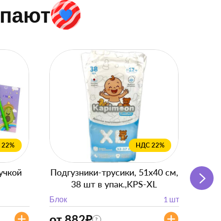
упают
 22%
НДС 22%
учкой
Подгузники-трусики, 51x40 см,
Пря
38 шт в упак.,KPS-XL
вкус
Блок
1 шт
Блок
от 882
₽
?