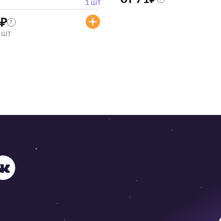
1 шт
₽
?
/ шт