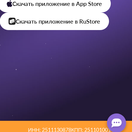
Скачать приложение
в App Store
Скачать приложение
в RuStore
ИНН: 2511130878
КПП: 251101001