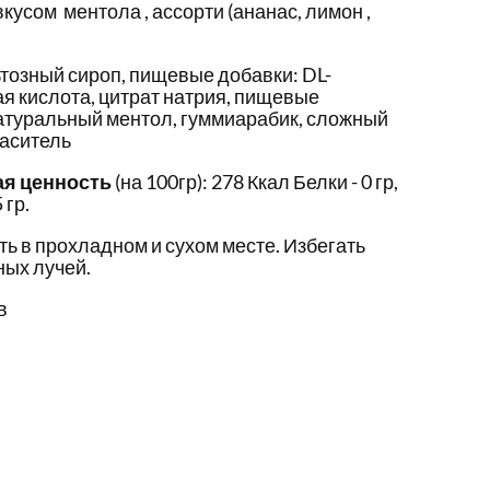
кусом ментола , ассорти (ананас, лимон ,
тозный сироп, пищевые добавки: DL-
я кислота, цитрат натрия, пищевые
натуральный ментол, гуммиарабик, сложный
аситель
ая ценность
(на 100гр): 278 Ккал Белки - 0 гр,
 гр.
ть в прохладном и сухом месте. Избегать
ых лучей.
в